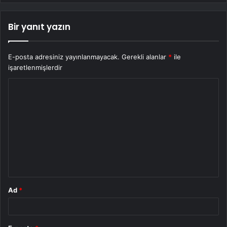
Bir yanıt yazın
E-posta adresiniz yayınlanmayacak.
Gerekli alanlar
*
ile
işaretlenmişlerdir
Y
o
r
u
m
*
Ad
*