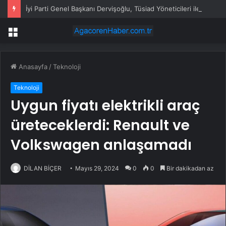
İyi Parti Genel Başkanı Dervişoğlu, Tüsiad Yöneticileri ile Bir Araya Geldi
Menü
Anasayfa
/
Teknoloji
Teknoloji
Uygun fiyatı elektrikli araç
üreteceklerdi: Renault ve
Volkswagen anlaşamadı
DİLAN BİÇER
Mayıs 29, 2024
0
0
Bir dakikadan az