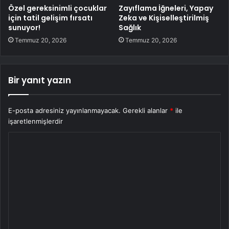
Özel gereksinimli çocuklar
Zayıflama İğneleri, Yapay
için tatil gelişim fırsatı
Zeka ve Kişiselleştirilmiş
sunuyor!
Sağlık
Temmuz 20, 2026
Temmuz 20, 2026
Bir yanıt yazın
E-posta adresiniz yayınlanmayacak.
Gerekli alanlar
*
ile
işaretlenmişlerdir
Y
o
r
u
m
*