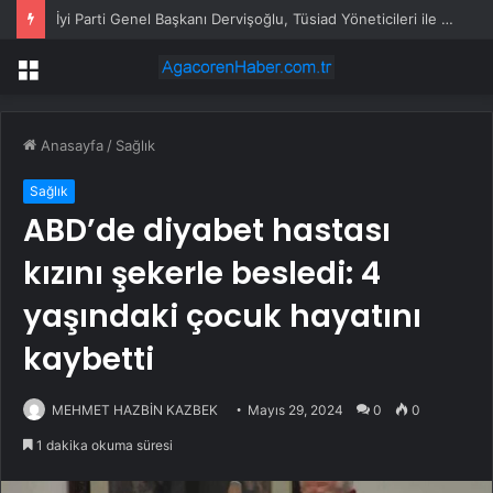
İyi Parti Genel Başkanı Dervişoğlu, Tüsiad Yöneticileri ile Bir Araya Geldi
Menü
Anasayfa
/
Sağlık
Sağlık
ABD’de diyabet hastası
kızını şekerle besledi: 4
yaşındaki çocuk hayatını
kaybetti
MEHMET HAZBİN KAZBEK
Mayıs 29, 2024
0
0
1 dakika okuma süresi