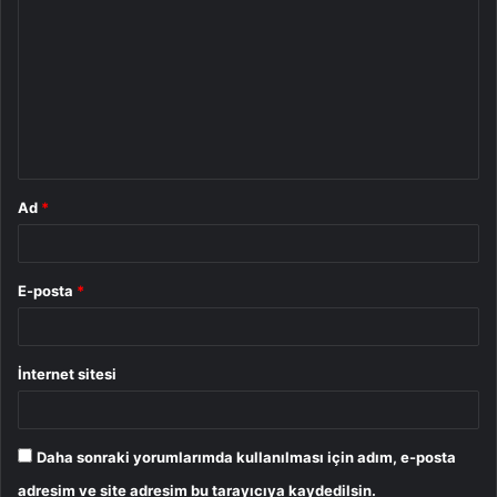
o
r
u
m
*
Ad
*
E-posta
*
İnternet sitesi
Daha sonraki yorumlarımda kullanılması için adım, e-posta
adresim ve site adresim bu tarayıcıya kaydedilsin.