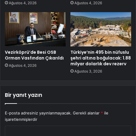
Ağustos 4, 2026
Ağustos 4, 2026
Vezirköprü’de Besi OSB
Türkiye’nin 495 bin nüfuslu
Orman Vasfından Çıkarıldı
şehri altına boğulacak: 1.88
milyar dolarlık dev rezerv
Ağustos 4, 2026
Ağustos 3, 2026
Bir yanıt yazın
E-posta adresiniz yayınlanmayacak.
Gerekli alanlar
*
ile
işaretlenmişlerdir
Y