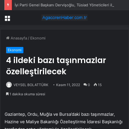
İyi Parti Genel Başkanı Dervişoğlu, Tüsiad Yöneticileri ile Bir Araya Geldi
Menü
Anasayfa
/
Ekonomi
Ekonomi
4 ildeki bazı taşınmazlar
özelleştirilecek
VEYSEL BOLATTÜRK
Kasım 11, 2022
0
15
1 dakika okuma süresi
Gaziantep, Ordu, Muğla ve Bursa’daki bazı taşınmazlar,
Hazine ve Maliye Bakanlığı Özelleştirme İdaresi Başkanlığı