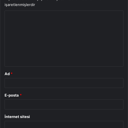
işaretlenmişlerdir
Y
o
r
u
m
*
Ad
*
E-posta
*
İnternet sitesi