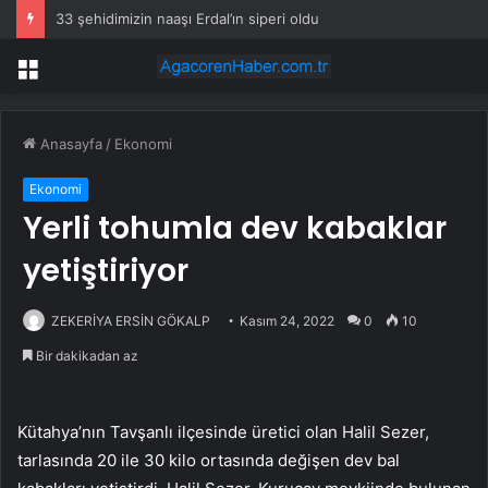
33 şehidimizin naaşı Erdal’ın siperi oldu
Menü
Anasayfa
/
Ekonomi
Ekonomi
Yerli tohumla dev kabaklar
yetiştiriyor
ZEKERİYA ERSİN GÖKALP
Kasım 24, 2022
0
10
Bir dakikadan az
Kütahya’nın Tavşanlı ilçesinde üretici olan Halil Sezer,
tarlasında 20 ile 30 kilo ortasında değişen dev bal