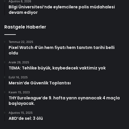
Ağustos 8, 2026
Bilgi Üniversitesi’nde eylemcilere polis müdahalesi
devam ediyor
Rastgele Haberler
Temmuz 22, 2025
Pixel Watch 4’ün hem fiyatı hem tanıtım tarihi belli
oldu
Aralık 29, 2025
TEMA: Tehlike büyük, kaybedecek vaktimiz yok
Eylül 16, 2025
Mersin’de Güvenlik Toplantısı
Kasım 15, 2023
THY Euroleague’de 9. hafta yarın oynanacak 4 maçla
başlayacak.
Ağustos 15, 2025
ABD’de sel: 3 ölü