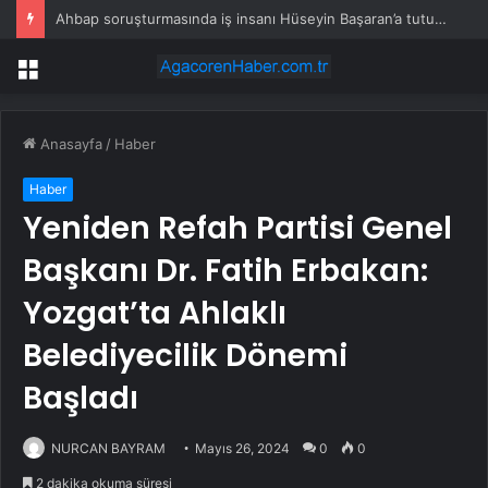
Ahbap soruşturmasında iş insanı Hüseyin Başaran’a tutuklama talebi
Menü
Anasayfa
/
Haber
Haber
Yeniden Refah Partisi Genel
Başkanı Dr. Fatih Erbakan:
Yozgat’ta Ahlaklı
Belediyecilik Dönemi
Başladı
NURCAN BAYRAM
Mayıs 26, 2024
0
0
2 dakika okuma süresi