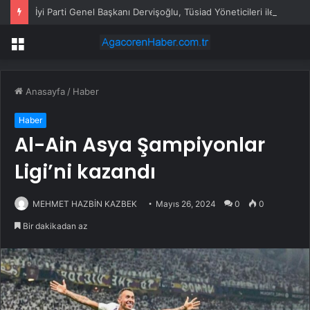
İyi Parti Genel Başkanı Dervişoğlu, Tüsiad Yöneticileri ile Bir Araya Geldi
Menü
Anasayfa
/
Haber
Haber
Al-Ain Asya Şampiyonlar
Ligi’ni kazandı
MEHMET HAZBİN KAZBEK
Mayıs 26, 2024
0
0
Bir dakikadan az