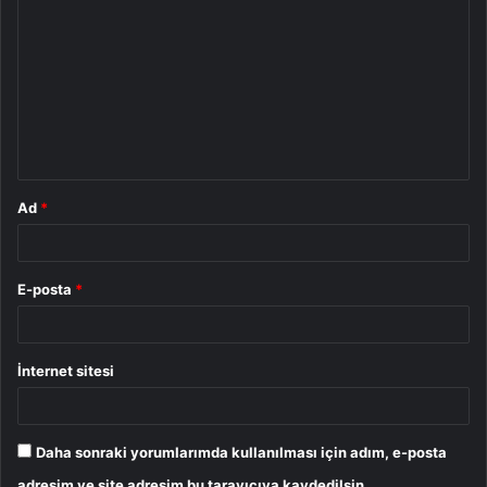
o
r
u
m
*
Ad
*
E-posta
*
İnternet sitesi
Daha sonraki yorumlarımda kullanılması için adım, e-posta
adresim ve site adresim bu tarayıcıya kaydedilsin.