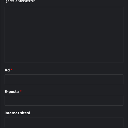
işaretlenmişlerdir
Y
o
r
u
m
*
Ad
*
E-posta
*
İnternet sitesi