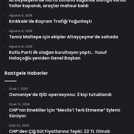
İki büyükşehirde hafta sonuna sağanak damga vurdu:
Yollar kapandı, araçlar mahsur kaldı
Ağustos 6, 2026
Kırıkkale’de Bayram Trafiği Yoğunlaştı
Ağustos 6, 2026
Temiz Maltepe için ekipler Altayçeşme’de sahada
Ağustos 6, 2026
Kutlu Parti ilk olağan kurultayını yaptı… Yusuf
Halaçoğlu yeniden Genel Başkan
Rastgele Haberler
Ocak 1, 2025
Osmaniye’de IŞİD operasyonu: 3 kişi tutuklandı
Ocak 12, 2026
CHP’nin Emekliler İçin “Meclis’i Terk Etmeme” Eylemi
Sürüyor.
Eylül 22, 2025
CHP’den Çiğ Süt Fiyatlarına Tepki: 22 TL Olmalı