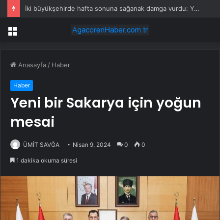
İki büyükşehirde hafta sonuna sağanak damga vurdu: Yollar kapandı, araçlar mahsur kaldı
Menü
Anasayfa
/
Haber
Haber
Yeni bir Sakarya için yoğun
mesai
ÜMİT SAVĞA
Nisan 9, 2024
0
0
1 dakika okuma süresi