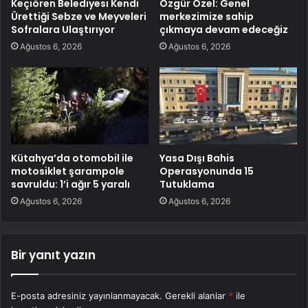
Keçiören Belediyesi Kendi
Özgür Özel: Genel
Ürettiği Sebze ve Meyveleri
merkezimize sahip
Sofralara Ulaştırıyor
çıkmaya devam edeceğiz
Ağustos 6, 2026
Ağustos 6, 2026
Kütahya’da otomobil ile
Yasa Dışı Bahis
motosiklet şarampole
Operasyonunda 15
savruldu: 1’i ağır 5 yaralı
Tutuklama
Ağustos 6, 2026
Ağustos 6, 2026
Bir yanıt yazın
E-posta adresiniz yayınlanmayacak.
Gerekli alanlar
*
ile