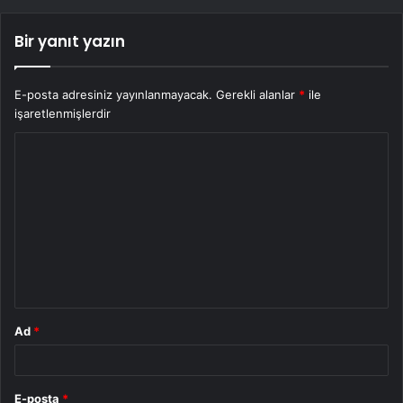
Bir yanıt yazın
E-posta adresiniz yayınlanmayacak.
Gerekli alanlar
*
ile
işaretlenmişlerdir
Y
o
r
u
m
*
Ad
*
E-posta
*