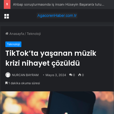
Ahbap soruşturmasında iş insanı Hüseyin Başaran’a tutuklama talebi
Menü
Anasayfa
/
Teknoloji
Teknoloji
TikTok’ta yaşanan müzik
krizi nihayet çözüldü
NURCAN BAYRAM
Mayıs 3, 2024
0
0
1 dakika okuma süresi