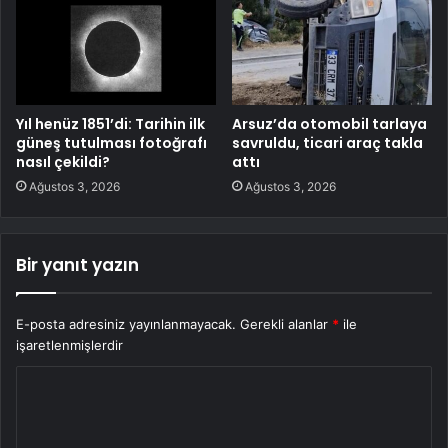
Yıl henüz 1851’di: Tarihin ilk
Arsuz’da otomobil tarlaya
güneş tutulması fotoğrafı
savruldu, ticari araç takla
nasıl çekildi?
attı
Ağustos 3, 2026
Ağustos 3, 2026
Bir yanıt yazın
E-posta adresiniz yayınlanmayacak.
Gerekli alanlar
*
ile
işaretlenmişlerdir
Y
o
r