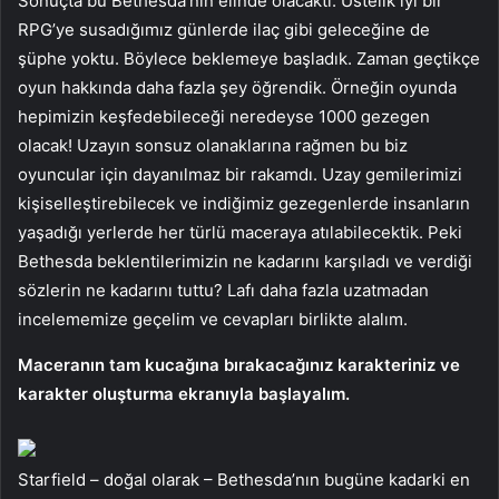
Sonuçta bu Bethesda’nın elinde olacaktı. Üstelik iyi bir
RPG’ye susadığımız günlerde ilaç gibi geleceğine de
şüphe yoktu. Böylece beklemeye başladık. Zaman geçtikçe
oyun hakkında daha fazla şey öğrendik. Örneğin oyunda
hepimizin keşfedebileceği neredeyse 1000 gezegen
olacak! Uzayın sonsuz olanaklarına rağmen bu biz
oyuncular için dayanılmaz bir rakamdı. Uzay gemilerimizi
kişiselleştirebilecek ve indiğimiz gezegenlerde insanların
yaşadığı yerlerde her türlü maceraya atılabilecektik. Peki
Bethesda beklentilerimizin ne kadarını karşıladı ve verdiği
sözlerin ne kadarını tuttu? Lafı daha fazla uzatmadan
incelememize geçelim ve cevapları birlikte alalım.
Maceranın tam kucağına bırakacağınız karakteriniz ve
karakter oluşturma ekranıyla başlayalım.
Starfield – doğal olarak – Bethesda’nın bugüne kadarki en