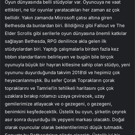
Oyun dünyasında belli stüdyolar var. Oyuncuya ne vaat
ettikleri, ne tür oyunlar yaratacakları her zaman az çok
bellidir. Yakın zamanda Microsoft çatısı altına giren
Bethesda da bunlardan biri. Bildiğiniz gibi Fallout ve The
Elder Scrolls gibi serilerle oyun dünyasına önemli katkılar
sağlayan Bethesda, RPG denilince akla gelen ilk
stüdyolardan biri. Yaptığı çalışmalarla birden fazla kez
tıbbın standartlarını belirleyen ve bugün bile birçok
oyunuyla büyük bir hayran kitlesine sahip olan stüdyo, yeni
oyununu duyurduğunda takvim 2018’di ve hepimiz çok
heyecanlanmıştık. Bu sefer Çorak Toprakların çorak
topraklarını ve Tamriel’in tehlikeli haritasını çok çok
uzaklara bırakıp rotamızı uzaya çevirecek, uzay
gemilerimize atlayacak ve o gezegeni, o gezegeni,
benimkini keşfedecektik. Üstelik bu oyun, şirketin çeyrek
asır sonra duyurduğu ilk yepyeni markası olacaktı. Doğal
olarak oyuncular olarak beklentilerimizi düşük tutmadık.