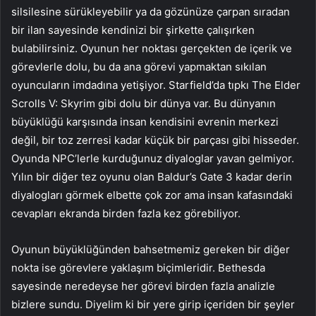
silsilesine sürükleyebilir ya da gözünüze çarpan sıradan
bir ilan sayesinde kendinizi bir şirkette çalışırken
bulabilirsiniz. Oyunun her noktası gerçekten de içerik ve
görevlerle dolu, bu da ana görevi yapmaktan sıkılan
oyuncuların imdadına yetişiyor. Starfield’da tıpkı The Elder
Scrolls V: Skyrim gibi dolu bir dünya var. Bu dünyanın
büyüklüğü karşısında insan kendisini evrenin merkezi
değil, bir toz zerresi kadar küçük bir parçası gibi hisseder.
Oyunda NPC’lerle kurduğunuz diyaloglar yavan gelmiyor.
Yılın bir diğer tez oyunu olan Baldur’s Gate 3 kadar derin
diyalogları görmek elbette çok zor ama insan kafasındaki
cevapları ekranda birden fazla kez görebiliyor.
Oyunun büyüklüğünden bahsetmemiz gereken bir diğer
nokta ise görevlere yaklaşım biçimleridir. Bethesda
sayesinde neredeyse her görevi birden fazla analizle
bizlere sundu. Diyelim ki bir yere girip içeriden bir şeyler