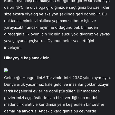
Bunlar oynanışı da etkiliyor. Örneğin bir görev sırasında ya
da bir NPC ile diyaloğa girdiğinizde seçtiğiniz bu özellikler
size ekstra diyalog ve aksiyon şeklinde geri dönebilir. Bu
noktada seçiminizi akıllıca yapmanız elbette işinize
yarayacaktır ancak neyin ne olduğunu pek bilmeden
gireceğiniz ilk oyun için ‘ilk elin suçu yok’ diyoruz ve yavaş
yavaş oyuna geçiyoruz. Oyunun neler vaat ettiğini
inceleyin.
Hikayeyle başlamak için.
Geleceğe Hoşgeldiniz! Takvimlerinizi 2330 yılına ayarlayın.
Dünya artık yaşanmaz hale geldi ve insanlar çoktan uzayın
farklı köşelerini evlerine dönüştürdüler. Bir madende
gözlerimizi açıp üstlerimizin bize verdiği son model
madencilik aletiyle kendimizi yeni keşfedilen bir cevher
damarına atıyoruz. Ancak çıkardığımız bu cevherde