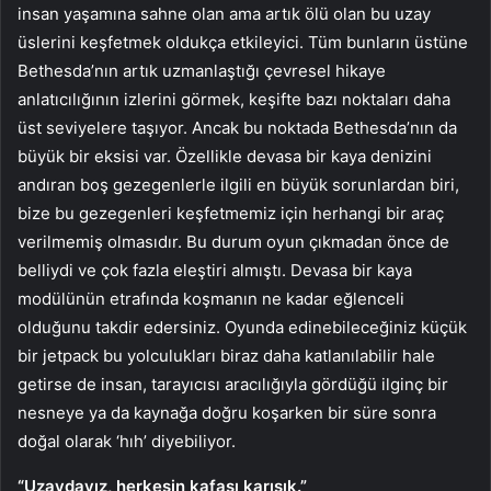
insan yaşamına sahne olan ama artık ölü olan bu uzay
üslerini keşfetmek oldukça etkileyici. Tüm bunların üstüne
Bethesda’nın artık uzmanlaştığı çevresel hikaye
anlatıcılığının izlerini görmek, keşifte bazı noktaları daha
üst seviyelere taşıyor. Ancak bu noktada Bethesda’nın da
büyük bir eksisi var. Özellikle devasa bir kaya denizini
andıran boş gezegenlerle ilgili en büyük sorunlardan biri,
bize bu gezegenleri keşfetmemiz için herhangi bir araç
verilmemiş olmasıdır. Bu durum oyun çıkmadan önce de
belliydi ve çok fazla eleştiri almıştı. Devasa bir kaya
modülünün etrafında koşmanın ne kadar eğlenceli
olduğunu takdir edersiniz. Oyunda edinebileceğiniz küçük
bir jetpack bu yolculukları biraz daha katlanılabilir hale
getirse de insan, tarayıcısı aracılığıyla gördüğü ilginç bir
nesneye ya da kaynağa doğru koşarken bir süre sonra
doğal olarak ‘hıh’ diyebiliyor.
“Uzaydayız, herkesin kafası karışık.”