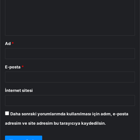
u
m
*
Ad
*
E-posta
*
İnternet sitesi
Daha sonraki yorumlarımda kullanılması için adım, e-posta
adresim ve site adresim bu tarayıcıya kaydedilsin.