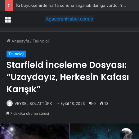
Kırıkkale’de Bayram Trafiği Yoğunlaştı
Menü
Anasayfa
/
Teknoloji
Teknoloji
Starfield İnceleme Dosyası:
“Uzaydayız, Herkesin Kafası
Karışık”
VEYSEL BOLATTÜRK
Eylül 18, 2023
0
13
7 dakika okuma süresi