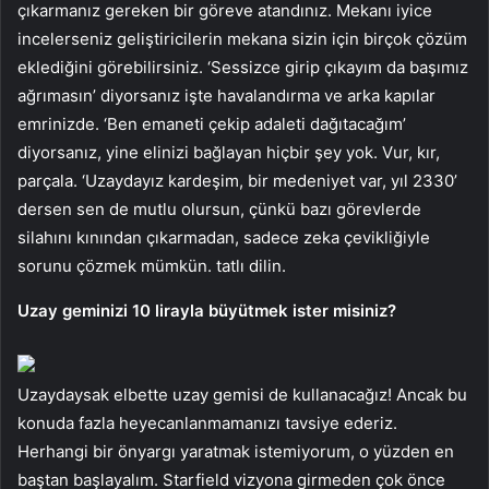
çıkarmanız gereken bir göreve atandınız. Mekanı iyice
incelerseniz geliştiricilerin mekana sizin için birçok çözüm
eklediğini görebilirsiniz. ‘Sessizce girip çıkayım da başımız
ağrımasın’ diyorsanız işte havalandırma ve arka kapılar
emrinizde. ‘Ben emaneti çekip adaleti dağıtacağım’
diyorsanız, yine elinizi bağlayan hiçbir şey yok. Vur, kır,
parçala. ‘Uzaydayız kardeşim, bir medeniyet var, yıl 2330’
dersen sen de mutlu olursun, çünkü bazı görevlerde
silahını kınından çıkarmadan, sadece zeka çevikliğiyle
sorunu çözmek mümkün. tatlı dilin.
Uzay geminizi 10 lirayla büyütmek ister misiniz?
Uzaydaysak elbette uzay gemisi de kullanacağız! Ancak bu
konuda fazla heyecanlanmamanızı tavsiye ederiz.
Herhangi bir önyargı yaratmak istemiyorum, o yüzden en
baştan başlayalım. Starfield vizyona girmeden çok önce