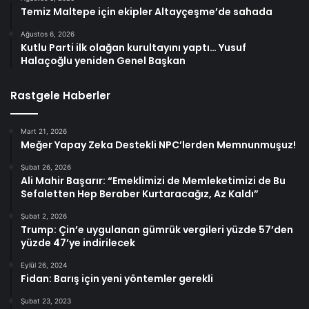
Temiz Maltepe için ekipler Altayçeşme’de sahada
Ağustos 6, 2026
Kutlu Parti ilk olağan kurultayını yaptı… Yusuf
Halaçoğlu yeniden Genel Başkan
Rastgele Haberler
Mart 21, 2026
Meğer Yapay Zeka Destekli NPC’lerden Memnunmuşuz!
Şubat 26, 2026
Ali Mahir Başarır: “Emeklimizi de Memleketimizi de Bu
Sefaletten Hep Beraber Kurtaracağız, Az Kaldı”
Şubat 2, 2026
Trump: Çin’e uygulanan gümrük vergileri yüzde 57’den
yüzde 47’ye indirilecek
Eylül 26, 2024
Fidan: Barış için yeni yöntemler gerekli
Şubat 23, 2023