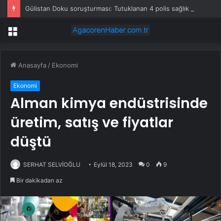
Gülistan Doku soruşturması: Tutuklanan 4 polis sağlık kontrolünün ardından cezaevine gönderildi
Menü
Anasayfa
/
Ekonomi
Ekonomi
Alman kimya endüstrisinde
üretim, satış ve fiyatlar
düştü
SERHAT SELVİOĞLU
Eylül 18, 2023
0
9
Bir dakikadan az