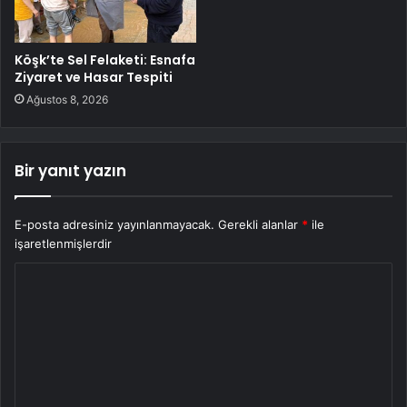
Köşk’te Sel Felaketi: Esnafa
Ziyaret ve Hasar Tespiti
Ağustos 8, 2026
Bir yanıt yazın
E-posta adresiniz yayınlanmayacak.
Gerekli alanlar
*
ile
işaretlenmişlerdir
Y
o
r
u
m