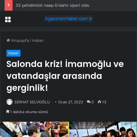
33 şehidimizin naaşı Erdal’ın siperi oldu
Menü
Anasayfa
/
Haber
Haber
Salonda kriz! İmamoğlu ve
vatandaşlar arasında
gerginlik!
SERHAT SELVİOĞLU
Ocak 27, 2023
0
13
1 dakika okuma süresi