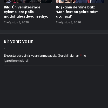
Bilgi Üniversitesi’nde
Başkanın derdine bak:
eylemcilere polis
‘Manifest bu şehre adım
müdahalesi devam ediyor
atamaz!’
Ağustos 8, 2026
Ağustos 8, 2026
Bir yanıt yazın
E-posta adresiniz yayınlanmayacak.
Gerekli alanlar
*
ile
işaretlenmişlerdir
Y
o
r
u
m
*