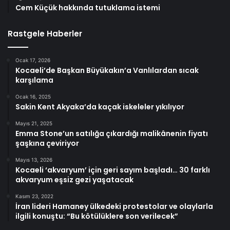
Cem Küçük hakkında tutuklama istemi
Rastgele Haberler
Ocak 17, 2026
Kocaeli’de Başkan Büyükakın’a Vanlılardan sıcak
karşılama
Ocak 16, 2025
Sakin Kent Akyaka’da kaçak iskeleler yıkılıyor
Mayıs 21, 2025
Emma Stone’un satılığa çıkardığı malikânenin fiyatı
şaşkına çeviriyor
Mayıs 13, 2026
Kocaeli ‘akvaryum’ için geri sayım başladı… 30 farklı
akvaryum eşsiz gezi yaşatacak
Kasım 23, 2022
İran lideri Hamaney ülkedeki protestolar ve olaylarla
ilgili konuştu: “Bu kötülüklere son verilecek”