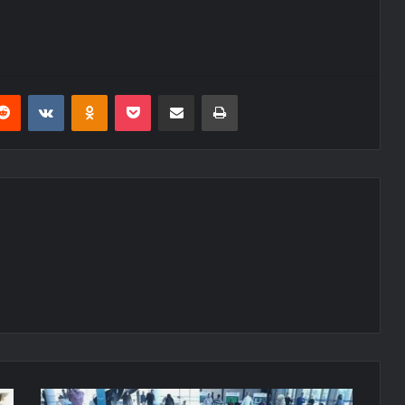
erest
Reddit
VKontakte
Odnoklassniki
Pocket
E-Posta ile paylaş
Yazdır