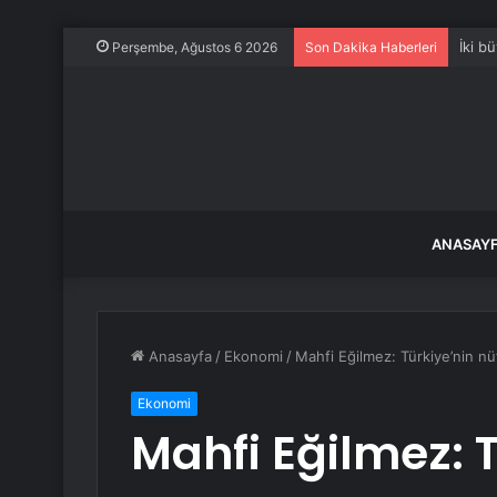
İki b
Perşembe, Ağustos 6 2026
Son Dakika Haberleri
ANASAY
Anasayfa
/
Ekonomi
/
Mahfi Eğilmez: Türkiye’nin nü
Ekonomi
Mahfi Eğilmez: 