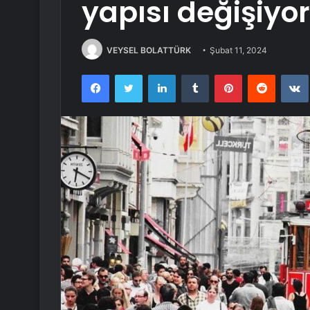
yapısı değişiyor
VEYSEL BOLATTÜRK
Şubat 11, 2024
Facebook
Twitter
LinkedIn
Tumblr
Pinterest
Reddit