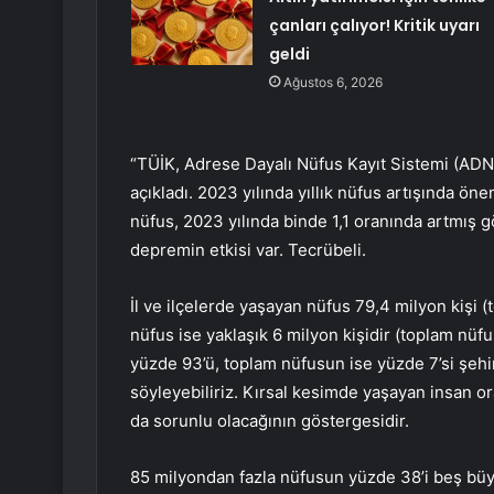
çanları çalıyor! Kritik uyarı
geldi
Ağustos 6, 2026
“TÜİK, Adrese Dayalı Nüfus Kayıt Sistemi (ADNK
açıkladı. 2023 yılında yıllık nüfus artışında ön
nüfus, 2023 yılında binde 1,1 oranında artmış gö
depremin etkisi var. Tecrübeli.
İl ve ilçelerde yaşayan nüfus 79,4 milyon kişi
nüfus ise yaklaşık 6 milyon kişidir (toplam nüfu
yüzde 93’ü, toplam nüfusun ise yüzde 7’si şehi
söyleyebiliriz. Kırsal kesimde yaşayan insan o
da sorunlu olacağının göstergesidir.
85 milyondan fazla nüfusun yüzde 38’i beş büyü