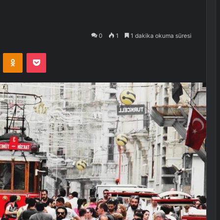
0
1
1 dakika okuma süresi
VKontakte
Odnoklassniki
Pocket