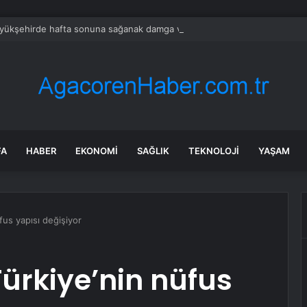
üyükşehirde hafta sonuna sağanak damga vurdu: Yollar kapandı, araçlar 
FA
HABER
EKONOMI
SAĞLIK
TEKNOLOJI
YAŞAM
fus yapısı değişiyor
Türkiye’nin nüfus