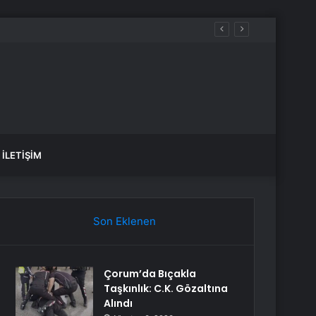
mahsur kaldı
İLETIŞIM
Son Eklenen
Çorum’da Bıçakla
Taşkınlık: C.K. Gözaltına
Alındı