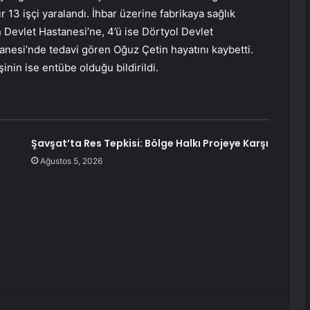
 13 işçi yaralandı. İhbar üzerine fabrikaya sağlık
n Devlet Hastanesi’ne, 4’ü ise Dörtyol Devlet
tanesi’nde tedavi gören Oğuz Çetin hayatını kaybetti.
şinin ise entübe olduğu bildirildi.
Şavşat’ta Res Tepkisi: Bölge Halkı Projeye Karşı
Ağustos 5, 2026
erest
Reddit
VKontakte
Odnoklassniki
Pocket
E-Posta ile paylaş
Yazdır