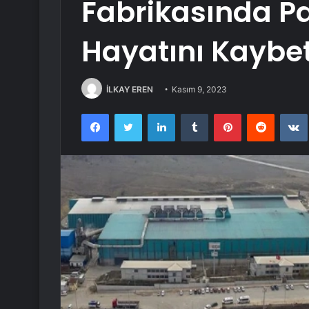
Fabrikasında Pa
Hayatını Kaybet
İLKAY EREN
Kasım 9, 2023
Facebook
Twitter
LinkedIn
Tumblr
Pinterest
Reddit