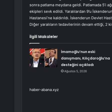
sonra patlama meydana geldi. Patlamada 5’i ağır
ekipleri sevk edildi. Yaralılardan 9’u İskenderu
Hastanesi’ne kaldırıldı. İskenderun Devlet Has
Diğer yaralıların tedavilerinin devam ettiği, 2 ki
İlgili Makaleler
İmamoğlu’nun eski
danışmanı, Kılıçdaroğlu’na
desteğini açıkladı
Ağustos 5, 2026
haber-abana.xyz
Facebook
Twitter
LinkedIn
Tumblr
Pint