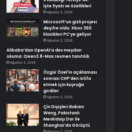
İşte fiyatı ve özellikleri
Ağustos 5, 2026
Microsoft’un gizli projesi
deşifre oldu: Xbox 360
klasikleri PC’ye geliyor
Ağustos 5, 2026
Alibaba’dan OpenAI’a dev meydan
okuma: Qwen3.8-Max resmen tanıtıldı
Ağustos 5, 2026
Özgür Özel’in açıklaması
sonrası CHP’den istifa
etmek için kuyruğa
girdiler
Ağustos 5, 2026
Çin Dışişleri Bakanı
Wang, Pakistanlı
Mevkidaşı Dar ile
Shanghai’da Görüştü
Ağustos 5, 2026