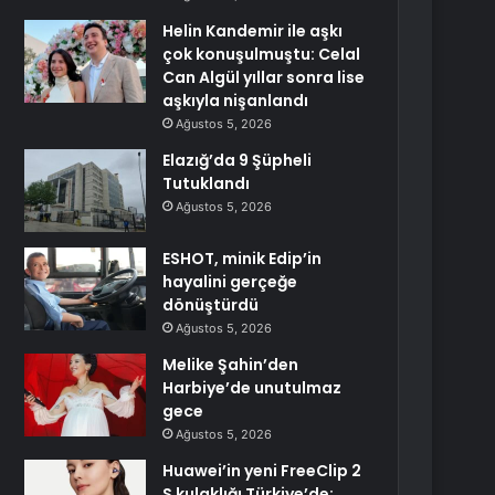
Helin Kandemir ile aşkı
çok konuşulmuştu: Celal
Can Algül yıllar sonra lise
aşkıyla nişanlandı
Ağustos 5, 2026
Elazığ’da 9 Şüpheli
Tutuklandı
Ağustos 5, 2026
ESHOT, minik Edip’in
hayalini gerçeğe
dönüştürdü
Ağustos 5, 2026
Melike Şahin’den
Harbiye’de unutulmaz
gece
Ağustos 5, 2026
Huawei’in yeni FreeClip 2
S kulaklığı Türkiye’de: