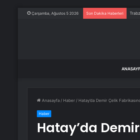
Trabz
Çarşamba, Ağustos 5 2026
Son Dakika Haberleri
ANASAY
Anasayfa
/
Haber
/
Hatay’da Demir Çelik Fabrikasınd
Haber
Hatay’da Demir