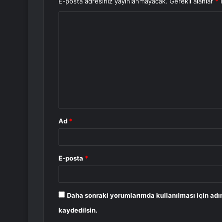
E-posta adresiniz yayınlanmayacak.
Gerekli alanlar
*
i
Y
o
r
u
m
*
Ad
*
E-posta
*
Daha sonraki yorumlarımda kullanılması için adı
kaydedilsin.