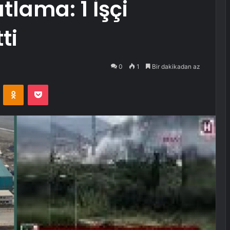
tlama: 1 İşçi
ti
0
1
Bir dakikadan az
VKontakte
Odnoklassniki
Pocket