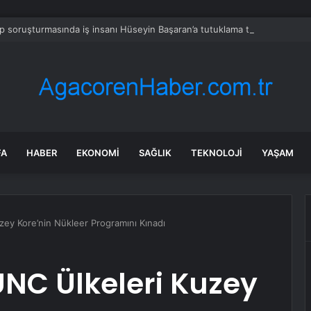
 soruşturmasında iş insanı Hüseyin Başaran’a tutuklama talebi
FA
HABER
EKONOMI
SAĞLIK
TEKNOLOJI
YAŞAM
ey Kore’nin Nükleer Programını Kınadı
NC Ülkeleri Kuzey