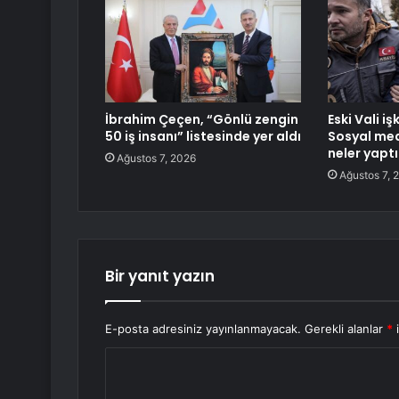
İbrahim Çeçen, “Gönlü zengin
Eski Vali iş
50 iş insanı” listesinde yer aldı
Sosyal med
neler yaptı
Ağustos 7, 2026
Ağustos 7, 
Bir yanıt yazın
E-posta adresiniz yayınlanmayacak.
Gerekli alanlar
*
i
Y
o