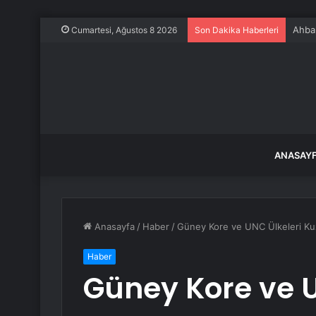
Ahbap
Cumartesi, Ağustos 8 2026
Son Dakika Haberleri
ANASAY
Anasayfa
/
Haber
/
Güney Kore ve UNC Ülkeleri Kuz
Haber
Güney Kore ve U