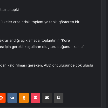
ısına tepki
keler arasındaki toplantıya tepki gösteren bir
ekrarlandığı açıklamada, toplantının “Kore
sı için gerekli koşulların oluşturulduğunun kanıtı”
adan kaldırılması gereken, ABD öncülüğünde çok uluslu
erest
Reddit
VKontakte
Odnoklassniki
Pocket
E-Posta ile paylaş
Yazdır