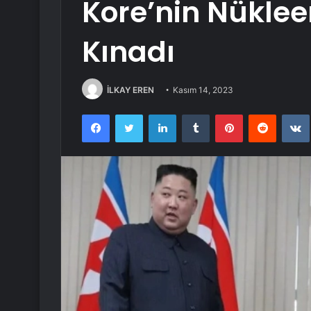
Kore’nin Nüklee
Kınadı
İLKAY EREN
Kasım 14, 2023
Facebook
Twitter
LinkedIn
Tumblr
Pinterest
Reddit