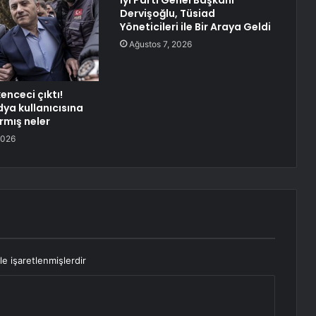
İyi Parti Genel Başkanı
Dervişoğlu, Tüsiad
Yöneticileri ile Bir Araya Geldi
Ağustos 7, 2026
kenceci çıktı!
ya kullanıcısına
rmış neler
2026
le işaretlenmişlerdir