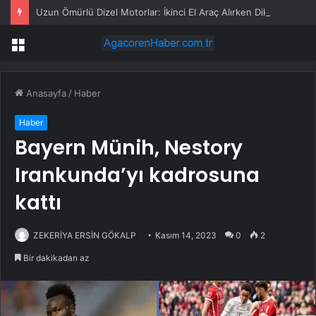
Uzun Ömürlü Dizel Motorlar: İkinci El Araç Alırken Dikkat Edilmesi Gerekenler
Menü
Anasayfa
/
Haber
Haber
Bayern Münih, Nestory
Irankunda’yı kadrosuna
kattı
ZEKERİYA ERSİN GÖKALP
Kasım 14, 2023
0
2
Bir dakikadan az