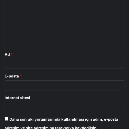
o
r
u
m
*
Ad
*
E-posta
*
İnternet sitesi
Daha sonraki yorumlarımda kullanılması için adım, e-posta
adresim ve site adresim bu tarayıcıya kaydedilsin.