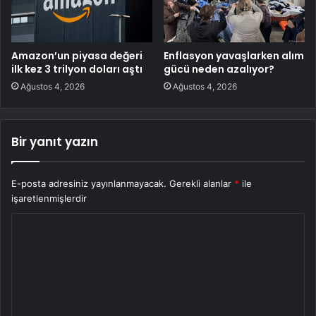
Amazon’un piyasa değeri
Enflasyon yavaşlarken alım
ilk kez 3 trilyon doları aştı
gücü neden azalıyor?
Ağustos 4, 2026
Ağustos 4, 2026
Bir yanıt yazın
E-posta adresiniz yayınlanmayacak.
Gerekli alanlar
*
ile
işaretlenmişlerdir
Y
o
r
u
m