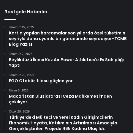
Rastgele Haberler
Temmuz 15, 2025
Kartla yapılan harcamalar son yıllarda özel tüketimin
seyriyle daha uyumlu bir görünümde seyrediyor-TCMB
Blog Yazısı
Temmuz 2, 2025
Beylikdüzü İkinci Kez Air Power Athletics’e Ev Sahipliği
Yaptı
Temmuz 29, 2026
EGO Otobüs filosu güçleniyor
Nisan 3, 2025
Macaristan Uluslararası Ceza Mahkemesi’nden
çekiliyor
Ocak 20, 2026
Türkiye’deki Mülteci ve Yerel Kadın Girişimcilerin
Ekonomik Hayata, Katılımının Artırılması Amacıyla
Gerçekleştirilen Projede 465 Kadına Ulaşıldı.