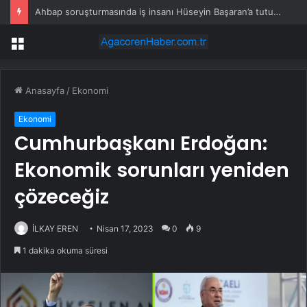
Ahbap soruşturmasında iş insanı Hüseyin Başaran’a tutuklama talebi
Menü
Anasayfa
/
Ekonomi
Ekonomi
Cumhurbaşkanı Erdoğan:
Ekonomik sorunları yeniden
çözeceğiz
İLKAY EREN
Nisan 17, 2023
0
9
1 dakika okuma süresi