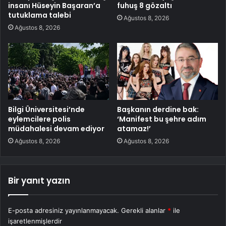
insanı Hüseyin Başaran’a
fuhuş 8 gözaltı
tutuklama talebi
Ağustos 8, 2026
Ağustos 8, 2026
Bilgi Üniversitesi’nde
Başkanın derdine bak:
eylemcilere polis
‘Manifest bu şehre adım
müdahalesi devam ediyor
atamaz!’
Ağustos 8, 2026
Ağustos 8, 2026
Bir yanıt yazın
E-posta adresiniz yayınlanmayacak.
Gerekli alanlar
*
ile
işaretlenmişlerdir