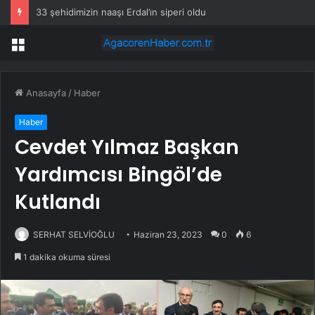
33 şehidimizin naaşı Erdal’ın siperi oldu
Menü
Anasayfa
/
Haber
Haber
Cevdet Yılmaz Başkan
Yardımcısı Bingöl’de
Kutlandı
SERHAT SELVİOĞLU
Haziran 23, 2023
0
6
1 dakika okuma süresi