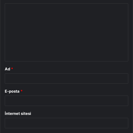
Y
o
r
u
m
*
Ad
*
E-posta
*
İnternet sitesi