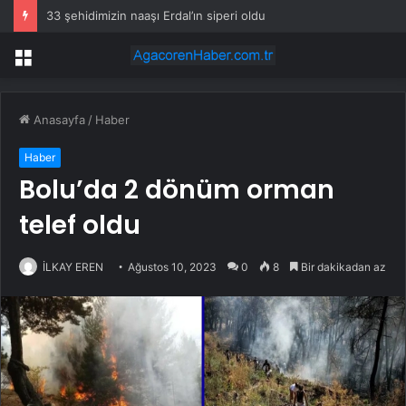
33 şehidimizin naaşı Erdal’ın siperi oldu
Menü
Anasayfa
/
Haber
Haber
Bolu’da 2 dönüm orman
telef oldu
İLKAY EREN
Ağustos 10, 2023
0
8
Bir dakikadan az