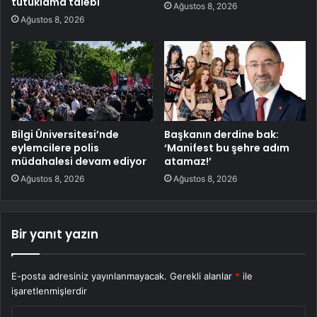
tutuklama talebi
Ağustos 8, 2026
Ağustos 8, 2026
Bilgi Üniversitesi’nde
Başkanın derdine bak:
eylemcilere polis
‘Manifest bu şehre adım
müdahalesi devam ediyor
atamaz!’
Ağustos 8, 2026
Ağustos 8, 2026
Bir yanıt yazın
E-posta adresiniz yayınlanmayacak.
Gerekli alanlar
*
ile
işaretlenmişlerdir
Y