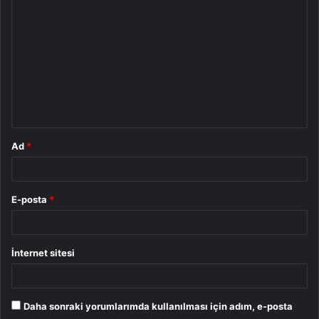
o
r
u
m
*
Ad
*
E-posta
*
İnternet sitesi
Daha sonraki yorumlarımda kullanılması için adım, e-posta