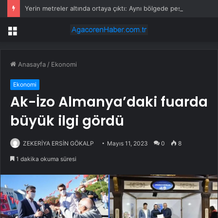
Yerin metreler altında ortaya çıktı: Aynı bölgede peş peşe 30 tanesi bulundu
Menü
Anasayfa
/
Ekonomi
Ekonomi
Ak-İzo Almanya’daki fuarda
büyük ilgi gördü
ZEKERİYA ERSİN GÖKALP
Mayıs 11, 2023
0
8
1 dakika okuma süresi