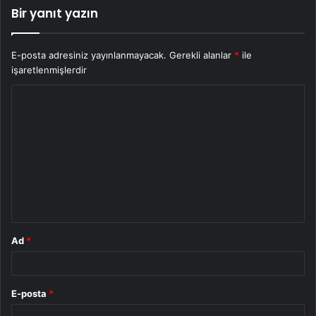
Bir yanıt yazın
E-posta adresiniz yayınlanmayacak.
Gerekli alanlar
*
ile
işaretlenmişlerdir
Y
o
r
u
m
*
Ad
*
E-posta
*