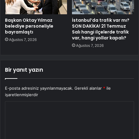
Başkan Oktay Yılmaz
İstanbul’da trafik var mı?
belediye personeliyle
SON DAKİKA! 21 Temmuz
bayramlaştı
Salı hangi ilçelerde trafik
var, hangi yollar kapalı?
Ağustos 7, 2026
Ağustos 7, 2026
Bir yanıt yazın
E-posta adresiniz yayınlanmayacak.
Gerekli alanlar
*
ile
işaretlenmişlerdir
Y
o
r
u