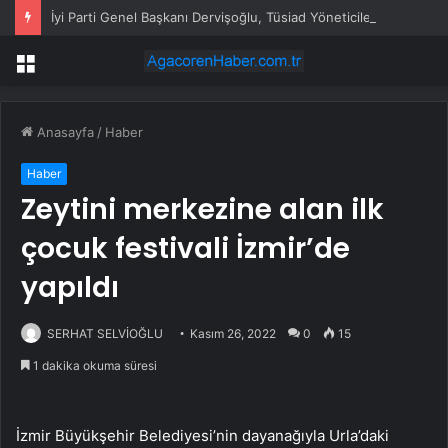
İyi Parti Genel Başkanı Dervişoğlu, Tüsiad Yöneticileri ile Bir Araya Geldi
Menü
Anasayfa
/
Haber
Haber
Zeytini merkezine alan ilk
çocuk festivali İzmir’de
yapıldı
SERHAT SELVİOĞLU
Kasım 26, 2022
0
15
1 dakika okuma süresi
İzmir Büyükşehir Belediyesi’nin dayanağıyla Urla’daki