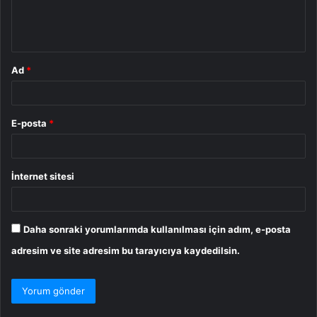
m
*
Ad
*
E-posta
*
İnternet sitesi
Daha sonraki yorumlarımda kullanılması için adım, e-posta
adresim ve site adresim bu tarayıcıya kaydedilsin.