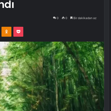
ndı
0
0
Bir dakikadan az
VKontakte
Odnoklassniki
Pocket