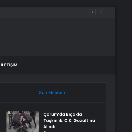
mahsur kaldı
İLETIŞIM
Son Eklenen
Çorum’da Bıçakla
Taşkınlık: C.K. Gözaltına
Alındı