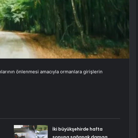
ngınlarının önlenmesi amacıyla ormanlara girişlerin
İki büyükşehirde hafta
sonuna sağanak damga