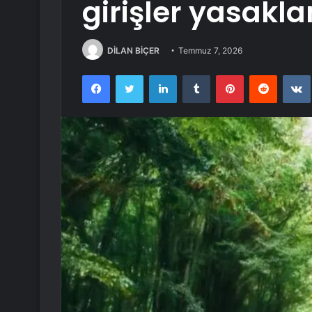
girişler yasakla
DİLAN BİÇER
Temmuz 7, 2026
Facebook
Twitter
LinkedIn
Tumblr
Pinterest
Reddit