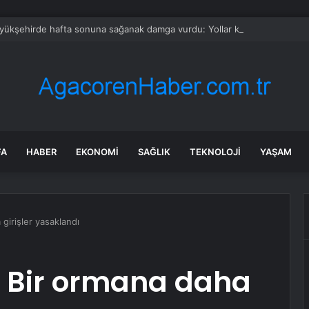
üyükşehirde hafta sonuna sağanak damga vurdu: Yollar kapandı, araçlar 
FA
HABER
EKONOMI
SAĞLIK
TEKNOLOJI
YAŞAM
 girişler yasaklandı
: Bir ormana daha