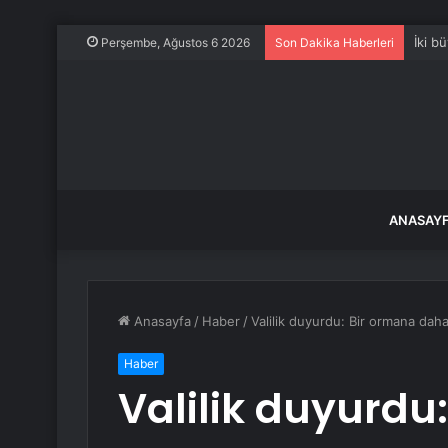
İki b
Perşembe, Ağustos 6 2026
Son Dakika Haberleri
ANASAY
Anasayfa
/
Haber
/
Valilik duyurdu: Bir ormana daha
Haber
Valilik duyurdu