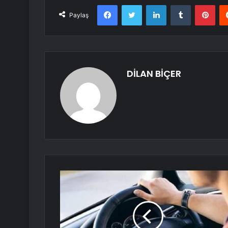
Facebook
Twitter
LinkedIn
Tumblr
Pint
Paylaş
DİLAN BİÇER