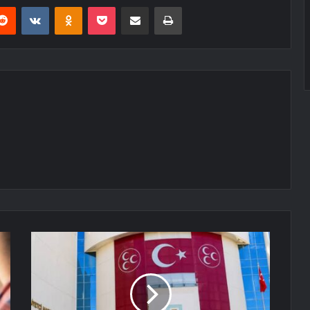
erest
Reddit
VKontakte
Odnoklassniki
Pocket
E-Posta ile paylaş
Yazdır