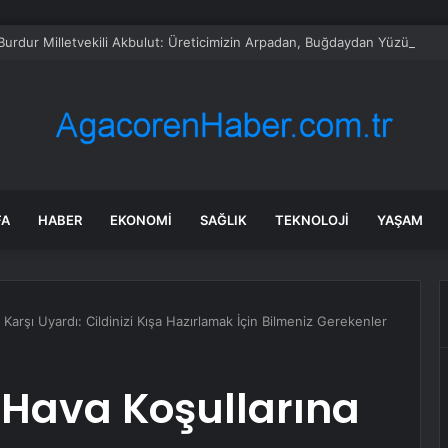
urdur Milletvekili Akbulut: Üreticimizin Arpadan, Buğdaydan Yüzü Gülm
FA
HABER
EKONOMI
SAĞLIK
TEKNOLOJI
YAŞAM
Karşı Uyardı: Cildinizi Kışa Hazırlamak İçin Bilmeniz Gerekenler
 Hava Koşullarına