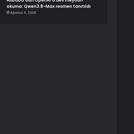
Alibaba’dan OpenAI’a dev meydan
okuma: Qwen3.8-Max resmen tanıtıldı
Ağustos 5, 2026