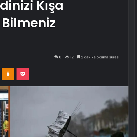
dinizi Kışa
 Bilmeniz
0
12
2 dakika okuma süresi
VKontakte
Odnoklassniki
Pocket