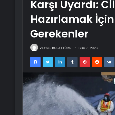
Karşı Uyardı: Cil
Hazırlamak İçin
Gerekenler
VEYSEL BOLATTÜRK
Ekim 21, 2023
Facebook
Twitter
LinkedIn
Tumblr
Pinterest
Reddit