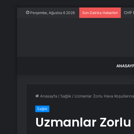
CHP B
Perşembe, Ağustos 6 2026
Son Dakika Haberleri
ANASAY
Anasayfa
/
Sağlık
/
Uzmanlar Zorlu Hava Koşullarına 
Sağlık
Uzmanlar Zorlu