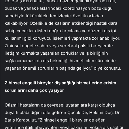
Dr. Barış Karabulut, “Ancak bazı engelli bireylerdeki dil,
dudak ve yanak kaslarındaki koordinasyon bozukluğu
sebebiyle tükürükteki temizleyici özellik ortadan
kalkabiliyor. Özellikle de kasların etkilendiği hastalıklara
sahip çocuklar dişleri doğru fırçalama ve düzenli diş ipi
kullanımı gibi koruyucu işlemleri yapmakta zorlanabiliyor.
Zihinsel engele sahip veya serebral palsili bireyler ile
iletişim kurmakta yaşanılan zorluklar ve iş birliğinin
sağlanamaması da diş hekimliği hizmeti alım sürecinde
yaşanan önemli sorunların başında geliyor.” diye konuştu.
Zihinsel engelli bireyler diş sağlığı hizmetlerine erişim
sorunlarını daha çok yaşıyor
Otizmli hastaların da çevresel uyaranlara karşı oldukça
duyarlı olabildiğini dile getiren Çocuk Diş Hekimi Doç. Dr.
Barış Karabulut, “Zihinsel engelli bireyler de eğer
yeterince ilgili ebeveynleri veya bakıcıları yoksa diş sağlığı