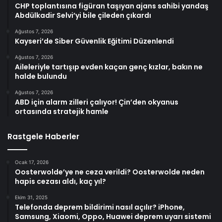
CHP toplantısına figüran taşıyan ajans sahibi yandaş
Abdülkadir Selvi’yi bile çileden çıkardı
Ağustos 7, 2026
Kayseri’de Siber Güvenlik Eğitimi Düzenlendi
Ağustos 7, 2026
Aileleriyle tartışıp evden kaçan genç kızlar, bakın ne
halde bulundu
Ağustos 7, 2026
ABD için alarm zilleri çalıyor! Çin’den okyanus
ortasında stratejik hamle
Rastgele Haberler
Ocak 17, 2026
Oosterwolde’ye ne ceza verildi? Oosterwolde neden
hapis cezası aldı, kaç yıl?
Ekim 31, 2025
Telefonda deprem bildirimi nasıl açılır? iPhone,
Samsung, Xiaomi, Oppo, Huawei deprem uyarı sistemi