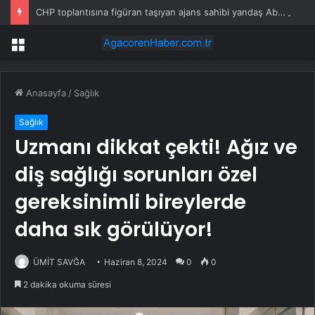
CHP toplantısına figüran taşıyan ajans sahibi yandaş Abdülkadir Selvi’yi bile çileden çıkardı
Menü
Anasayfa
/
Sağlık
Sağlık
Uzmanı dikkat çekti! Ağız ve
diş sağlığı sorunları özel
gereksinimli bireylerde
daha sık görülüyor!
ÜMİT SAVĞA
Haziran 8, 2024
0
0
2 dakika okuma süresi