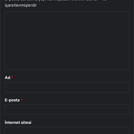
işaretlenmişlerdir
Y
o
r
u
m
*
Ad
*
E-posta
*
İnternet sitesi