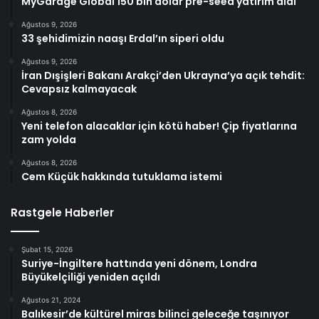
MyGarage Global 150 bin dolar pre-seed yatırım aldı
Ağustos 9, 2026
33 şehidimizin naaşı Erdal’ın siperi oldu
Ağustos 9, 2026
İran Dışişleri Bakanı Arakçi’den Ukrayna’ya açık tehdit:
Cevapsız kalmayacak
Ağustos 8, 2026
Yeni telefon alacaklar için kötü haber! Çip fiyatlarına
zam yolda
Ağustos 8, 2026
Cem Küçük hakkında tutuklama istemi
Rastgele Haberler
Şubat 15, 2026
Suriye-İngiltere hattında yeni dönem, Londra
Büyükelçiliği yeniden açıldı
Ağustos 21, 2024
Balıkesir’de kültürel miras bilinci geleceğe taşınıyor