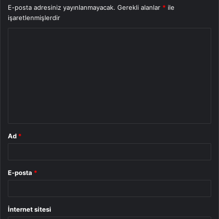
E-posta adresiniz yayınlanmayacak.
Gerekli alanlar
*
ile
işaretlenmişlerdir
Y
o
r
u
m
*
Ad
*
E-posta
*
İnternet sitesi