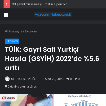
33 şehidimizin naaşı Erdal’ın siperi oldu
Menü
Anasayfa
/
Ekonomi
Ekonomi
TÜİK: Gayri Safi Yurtiçi
Hasıla (GSYİH) 2022’de %5,6
arttı
SERHAT SELVİOĞLU
Mart 29, 2023
0
8
2 dakika okuma süresi