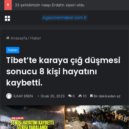
33 şehidimizin naaşı Erdal’ın siperi oldu
Menü
Anasayfa
/
Haber
Haber
Tibet’te karaya çığ düşmesi
sonucu 8 kişi hayatını
kaybetti.
İLKAY EREN
Ocak 20, 2023
0
10
Bir dakikadan az