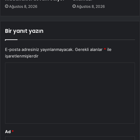
Ağustos 8, 2026
Ağustos 8, 2026
Bir yanıt yazın
E-posta adresiniz yayınlanmayacak.
Gerekli alanlar
*
ile
işaretlenmişlerdir
Y
o
r
u
m
*
Ad
*