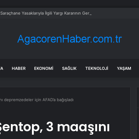
Saraçhane Yasaklarıyla İlgili Yargı Kararının Gereğinin Derhal Yerine Get
FA
HABER
EKONOMI
SAĞLIK
TEKNOLOJI
YAŞAM
ı depremzedeler için AFAD’a bağışladı
entop, 3 maaşını