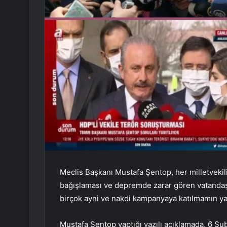
Meclis Başkanı Mustafa Şentop, her milletveki
bağışlaması ve depremde zarar gören vatandaş
birçok ayni ve nakdi kampanyaya katılmamın yan
Mustafa Şentop yaptığı yazılı açıklamada, 6 Şub