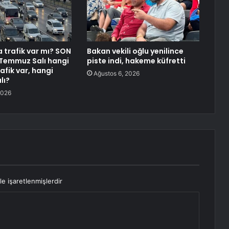
a trafik var mı? SON
Bakan vekili oğlu yenilince
 Temmuz Salı hangi
piste indi, hakeme küfretti
rafik var, hangi
Ağustos 6, 2026
lı?
2026
le işaretlenmişlerdir