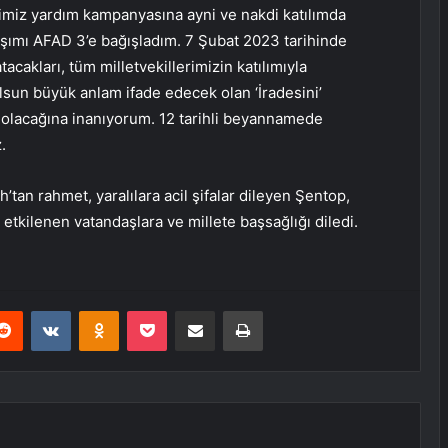
imiz yardım kampanyasına ayni ve nakdi katılımda
ımı AFAD 3’e bağışladım. 7 Şubat 2023 tarihinde
tacakları, tüm milletvekillerimizin katılımıyla
olsun büyük anlam ifade edecek olan ‘İradesini’
 olacağına inanıyorum. 12 tarihli beyannamede
.
an rahmet, yaralılara acil şifalar dileyen Şentop,
etkilenen vatandaşlara ve millete başsağlığı diledi.
erest
Reddit
VKontakte
Odnoklassniki
Pocket
E-Posta ile paylaş
Yazdır