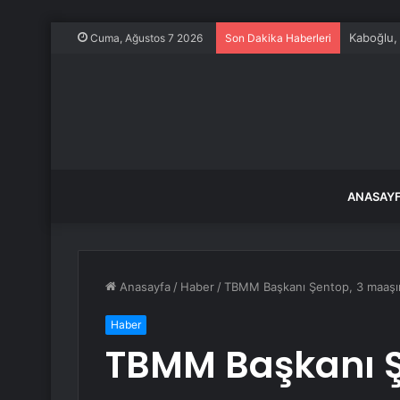
Kaboğlu, 
Cuma, Ağustos 7 2026
Son Dakika Haberleri
ANASAY
Anasayfa
/
Haber
/
TBMM Başkanı Şentop, 3 maaşın
Haber
TBMM Başkanı Ş