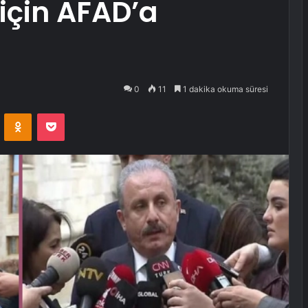
için AFAD’a
0
11
1 dakika okuma süresi
VKontakte
Odnoklassniki
Pocket