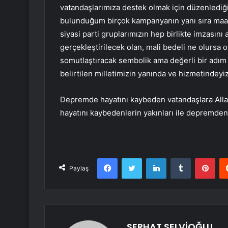
vatandaşlarımıza destek olmak için düzenlediğ
bulunduğum birçok kampanyanın yanı sıra maaş
siyasi parti gruplarımızın hep birlikte imzasını a
gerçekleştirilecek olan, mali bedeli ne olursa 
somutlaştıracak sembolik ama değerli bir adım
belirtilen milletimizin yanında ve hizmetindeyiz
Depremde hayatını kaybeden vatandaşlara Allah’t
hayatını kaybedenlerin yakınları ile depremden 
Facebook
Twitter
LinkedIn
Tumblr
Pint
Paylaş
SERHAT SELVİOĞLU