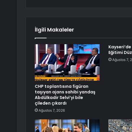
İlgili Makaleler
Kayseri’de
Eğitimi Dü
Ağustos 7, 
CHP toplantısına figüran
taşıyan ajans sahibi yandaş
Abdülkadir Selvi’yi bile
çileden çıkardı
Ağustos 7, 2026