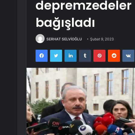
depremzedeler 
bağışladı
SERHAT SELVİOĞLU
Şubat 9, 2023
Facebook
Twitter
LinkedIn
Tumblr
Pinterest
Reddit