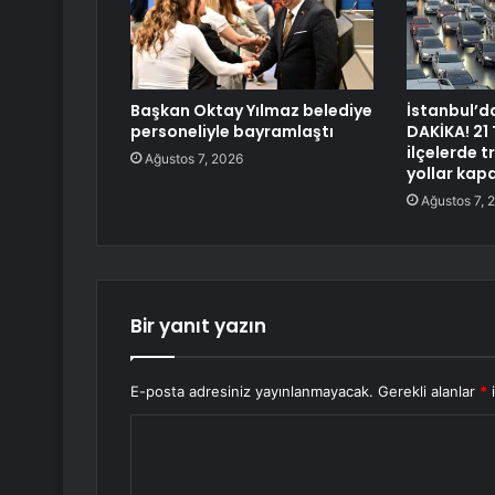
Başkan Oktay Yılmaz belediye
İstanbul’d
personeliyle bayramlaştı
DAKİKA! 21
ilçelerde t
Ağustos 7, 2026
yollar kapa
Ağustos 7, 
Bir yanıt yazın
E-posta adresiniz yayınlanmayacak.
Gerekli alanlar
*
i
Y
o