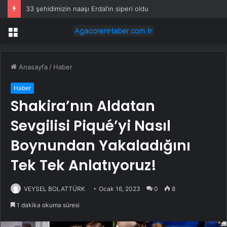
33 şehidimizin naaşı Erdal’ın siperi oldu
Menü
Anasayfa
/
Haber
Haber
Shakira’nın Aldatan
Sevgilisi Piqué’yi Nasıl
Boynundan Yakaladığını
Tek Tek Anlatıyoruz!
VEYSEL BOLATTÜRK
Ocak 16, 2023
0
8
1 dakika okuma süresi