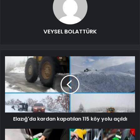
VEYSEL BOLATTÜRK
Elazığ'da kardan kapatılan 115 köy yolu açıldı