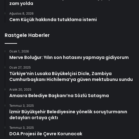
zam yolda
Ağustos 8, 2026
Cem Küçük hakkında tutuklama istemi
Rastgele Haberler
Ocak 1, 2026
Merve Boluğur: Yılın son hatasını yapmaya gidiyorum
Ocak 27, 2025
Türkiye’nin Lusaka Büyükelçisi Dicle, Zambiya
Cumhurbaşkanı Hichilema’ya güven mektubunu sundu
Aralık 20, 2025
Amasra Belediye Başkanı’na Sözlü Sataşma
Temmuz 3, 2025
İzmir Büyükşehir Belediyesine yönelik soruşturmanın
detayları ortaya çıktı
Temmuz 3, 2025
DOA Projesi ile Çevre Korunacak