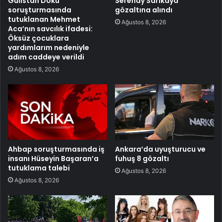
Gülistan Doku
Serenay Sarıkaya
soruşturmasında
gözaltına alındı
tutuklanan Mehmet
Ağustos 8, 2026
Aca’nın savcılık ifadesi:
Öksüz çocuklara
yardımlarım nedeniyle
adım caddeye verildi
Ağustos 8, 2026
Ahbap soruşturmasında iş
Ankara’da uyuşturucu ve
insanı Hüseyin Başaran’a
fuhuş 8 gözaltı
tutuklama talebi
Ağustos 8, 2026
Ağustos 8, 2026