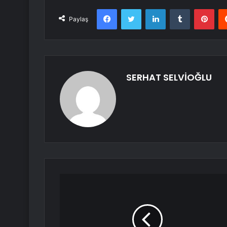
Facebook
Twitter
LinkedIn
Tumblr
Pint
Paylaş
SERHAT SELVİOĞLU