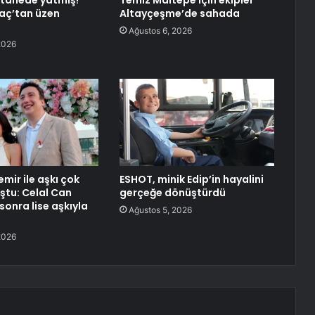
tanede yatmış!
Temiz Maltepe için ekipler
aç’tan üzen
Altayçeşme’de sahada
Ağustos 6, 2026
2026
mir ile aşkı çok
ESHOT, minik Edip’in hayalini
tu: Celal Can
gerçeğe dönüştürdü
 sonra lise aşkıyla
Ağustos 5, 2026
2026