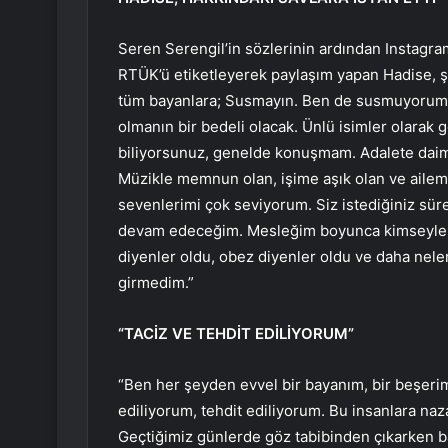
Seren Serengil’in sözlerinin ardından Instagram
RTÜK’ü etiketleyerek paylaşım yapan Hadise, şu 
tüm bayanlara; Susmayın. Ben de susmuyorum 
olmanın bir bedeli olacak. Ünlü isimler olarak
biliyorsunuz, genelde konuşmam. Adalete daim
Müzikle memnun olan, işime aşık olan ve ailem
sevenlerimi çok seviyorum. Siz istediğiniz sü
devam edeceğim. Mesleğim boyunca kimseyle 
diyenler oldu, obez diyenler oldu ve daha nel
girmedim.”
“TACİZ VE TEHDİT EDİLİYORUM”
“Ben her şeyden evvel bir bayanım, bir beşerim.
ediliyorum, tehdit ediliyorum. Bu insanlara naz
Geçtiğimiz günlerde göz tabibinden çıkarken ba