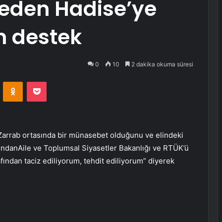
 eden Hadise’ye
 destek
0
10
2 dakika okuma süresi
VKontakte
Odnoklassniki
Pocket
Zarrab ortasında bir münasebet olduğunu ve elindeki
dındanAile ve Toplumsal Siyasetler Bakanlığı ve RTÜK’ü
afından taciz ediliyorum, tehdit ediliyorum” diyerek