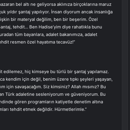
zaran bel altı ne geliyorsa aklınıza birçoklarına maruz
uk yıldır şantaj yapılıyor. İnsan diyorum ancak insanlığa
ilişkin bir materyal değilim, ben bir beşerim. Özel
antaj, tehdit… Ben Hadise’yim diye rahatlıkla bunu
uradan tüm bayanlara, adalet bakanımıza, adalet
tehdit resmen özel hayatıma tecavüz!”
t edilemez, hiç kimseye bu türlü bir şantaj yapılamaz.
a kendim için değil, benim üzere tıpkı şeyleri yaşayan,
m için savaşacağım. Siz kimsiniz? Allah mısınız? Bu
n Türk adaletine sesleniyorum ve güveniyorum. Bu
ndinde gören programların katiyetle denetim altına
nları tehdit etmek değildir. Hürmetlerimle.”