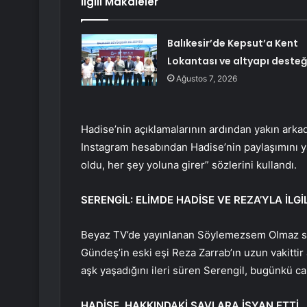
İlgili Makaleler
Balıkesir’de Kepsut’a Kent
Lokantası ve altyapı desteğ
Ağustos 7, 2026
Hadise’nin açıklamalarının ardından yakın ark
Instagram hesabından Hadise’nin paylaşımını y
oldu, her şey yoluna girer” sözlerini kullandı.
SERENGİL: ELİMDE HADİSE VE REZA’YLA İLGİ
Beyaz TV’de yayınlanan Söylemezsem Olmaz su
Gündeş’in eski eşi Reza Zarrab’ın uzun vakittir 
aşk yaşadığını ileri süren Serengil, bugünkü can
HADİSE, HAKKINDAKİ SAVLARA İSYAN ETTİ