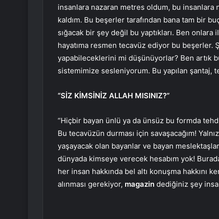
insanlara nazaran metres oldum, bu insanlara na
kaldım. Bu beşerler tarafından bana tam bir buç
sığacak bir şey değil bu yaptıkları. Ben onlara 
hayatıma resmen tecavüz ediyor bu beşerler. Ş
yapabileceklerini mi düşünüyorlar? Ben artık b
sistemimize sesleniyorum. Bu yapılan şantaj, 
“SİZ KİMSİNİZ ALLAH MISINIZ?”
“Hiçbir bayan ünlü ya da ünsüz bu formda tehdi
Bu tecavüzün durması için savaşacağım! Yalnızc
yaşayacak olan bayanlar ve bayan meslektaşları
dünyada kimseye verecek hesabım yok! Burada
her insan hakkında bel altı konuşma hakkını ke
alınması gerekiyor,
magazin
dediğiniz şey insa