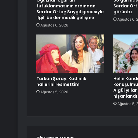
Oğuzhan Uğur’un
30 gün has
tutuklanmasının ardından
Serdar Ort
Serdar Ortaç Saygı1 gecesiyle
görüntü
ilgili beklenmedik gelişme
Ağustos 6, 
Ağustos 6, 2026
Türkan Şoray: Kadınlık
Helin Kande
hallerini resmettim
konuşulmuş
Algül yıllar
Ağustos 5, 2026
nişanlandı
Ağustos 5, 