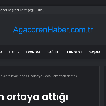
 Genel Başkanı Dervişoğlu, Tüsiad Yöneticileri ile Bir Araya Geldi
FA
HABER
EKONOMI
SAĞLIK
TEKNOLOJI
YAŞAM
 iddialara isyan eden Hadise’ye Seda Bakan’dan destek
n ortaya attığı