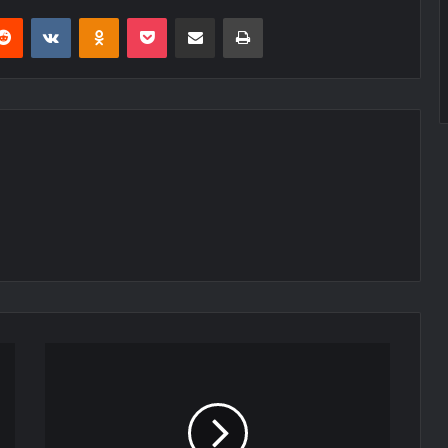
erest
Reddit
VKontakte
Odnoklassniki
Pocket
E-Posta ile paylaş
Yazdır