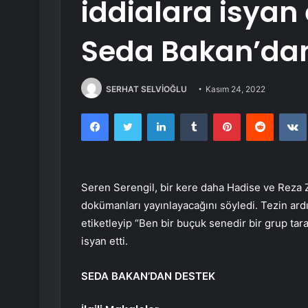
iddialara isyan
Seda Bakan’dan
SERHAT SELVİOĞLU
Kasım 24, 2022
Facebook
Twitter
LinkedIn
Tumblr
Pinterest
Reddit
Seren Serengil, bir kere daha Hadise ve Reza 
dokümanları yayınlayacağını söyledi. Tezin ar
etiketleyip “Ben bir buçuk senedir bir grup tar
isyan etti.
SEDA BAKAN’DAN DESTEK