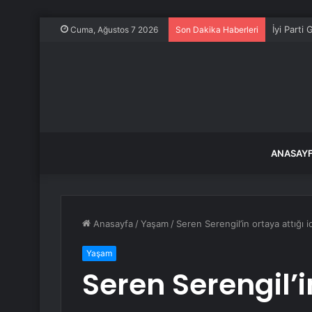
İyi Parti
Cuma, Ağustos 7 2026
Son Dakika Haberleri
ANASAY
Anasayfa
/
Yaşam
/
Seren Serengil’in ortaya attığı
Yaşam
Seren Serengil’i