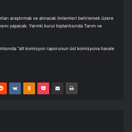
orunları araştırmak ve alınacak önlemleri belirlemek üzere
ını yapacak. Yarınki kurul toplantısında Tarım ve
lantısında “alt komisyon raporunun üst komisyona havale
erest
Reddit
VKontakte
Odnoklassniki
Pocket
E-Posta ile paylaş
Yazdır