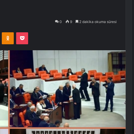
0
9
2 dakika okuma süresi
VKontakte
Odnoklassniki
Pocket