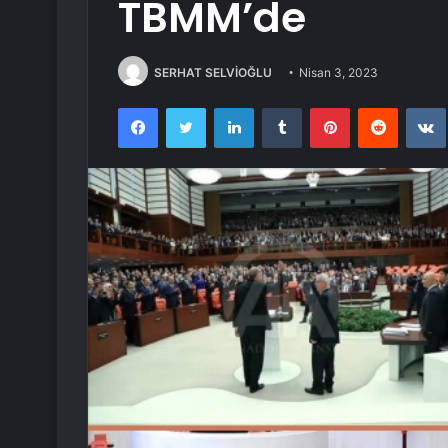
TBMM’de
SERHAT SELVİOĞLU
Nisan 3, 2023
Facebook
Twitter
LinkedIn
Tumblr
Pinterest
Reddit