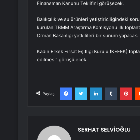
Finansman Kanunu Teklifini görüşecek.
Balıkçılık ve su ürünleri yetiştiriciliğindeki s
kurulan TBMM Araştırma Komisyonu ilk toplantıs
Orman Bakanlığı yetkilileri bir sunum yapacak.
Kadın Erkek Fırsat Eşitliği Kurulu (KEFEK) top
edilmesi” görüşülecek.
Facebook
Twitter
LinkedIn
Tumblr
Pint
Paylaş
SERHAT SELVİOĞLU