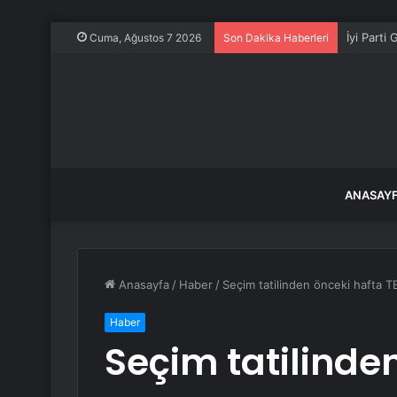
İyi Parti
Cuma, Ağustos 7 2026
Son Dakika Haberleri
ANASAY
Anasayfa
/
Haber
/
Seçim tatilinden önceki hafta 
Haber
Seçim tatilinde