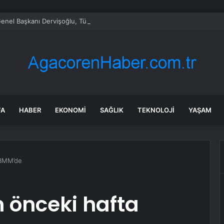
 Genel Başkanı Dervişoğlu, Tüsiad Yöneticileri ile Bir Araya Geldi
FA
HABER
EKONOMI
SAĞLIK
TEKNOLOJI
YAŞAM
TBMM’de
n önceki hafta