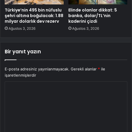
Türkiye’nin 495 bin nüfuslu
Elinde olanlar dikkat: 5
şehri altına boğulacak: 1.88
banka, dolar/TL’nin
milyar dolarlık dev rezerv
kaderini çizdi
Ağustos 3, 2026
Ağustos 3, 2026
Bir yanıt yazın
E-posta adresiniz yayınlanmayacak.
Gerekli alanlar
*
ile
işaretlenmişlerdir
Y
o
r
u
m
*