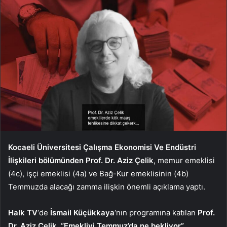
Kocaeli Üniversitesi Çalışma Ekonomisi Ve Endüstri
İlişkileri bölümünden Prof. Dr. Aziz Çelik
, memur emeklisi
(4c), işçi emeklisi (4a) ve Bağ-Kur emeklisinin (4b)
Temmuzda alacağı zamma ilişkin önemli açıklama yaptı.
Halk TV
‘de
İsmail Küçükkaya
‘nın programına katılan
Prof.
Dr. Aziz Çelik
,
“Emekliyi Temmuz’da ne bekliyor”