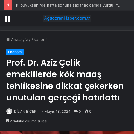
İki büyükşehirde hafta sonuna sağanak damga vurdu: Yollar kapandı, araçlar mahsur kaldı
Menü
Anasayfa
/
Ekonomi
Ekonomi
Prof. Dr. Aziz Çelik
emeklilerde kök maaş
tehlikesine dikkat çekerken
unutulan gerçeği hatırlattı
DİLAN BİÇER
Mayıs 13, 2024
0
0
2 dakika okuma süresi