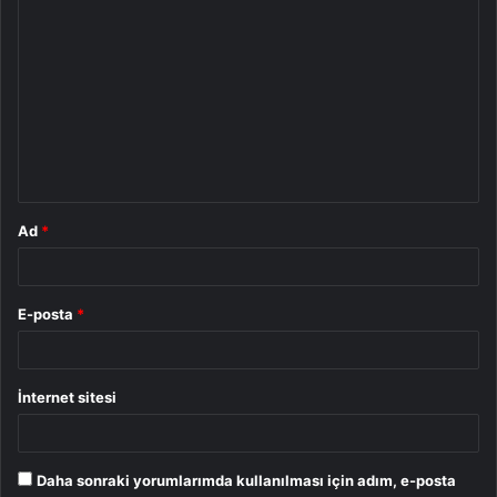
Y
o
r
u
m
*
Ad
*
E-posta
*
İnternet sitesi
Daha sonraki yorumlarımda kullanılması için adım, e-posta