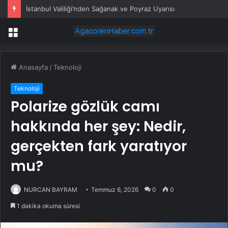
İstanbul Valiliği’nden Sağanak ve Poyraz Uyarısı
Menü
Anasayfa
/
Teknoloji
Teknoloji
Polarize gözlük camı
hakkında her şey: Nedir,
gerçekten fark yaratıyor
mu?
NURCAN BAYRAM
Temmuz 6, 2026
0
0
1 dakika okuma süresi