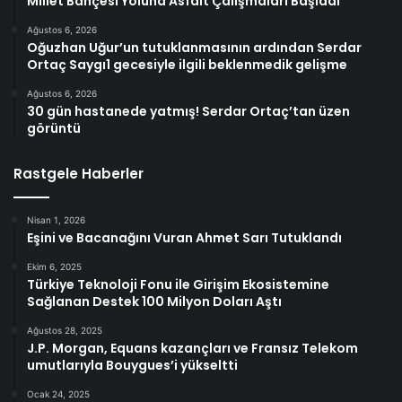
Millet Bahçesi Yoluna Asfalt Çalışmaları Başladı
Ağustos 6, 2026
Oğuzhan Uğur’un tutuklanmasının ardından Serdar
Ortaç Saygı1 gecesiyle ilgili beklenmedik gelişme
Ağustos 6, 2026
30 gün hastanede yatmış! Serdar Ortaç’tan üzen
görüntü
Rastgele Haberler
Nisan 1, 2026
Eşini ve Bacanağını Vuran Ahmet Sarı Tutuklandı
Ekim 6, 2025
Türkiye Teknoloji Fonu ile Girişim Ekosistemine
Sağlanan Destek 100 Milyon Doları Aştı
Ağustos 28, 2025
J.P. Morgan, Equans kazançları ve Fransız Telekom
umutlarıyla Bouygues’i yükseltti
Ocak 24, 2025