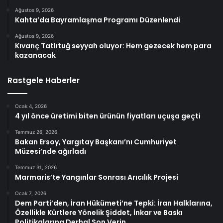
Ağustos 9, 2026
Kahta’da Bayramlaşma Programı Düzenlendi
Ağustos 9, 2026
Kıvanç Tatlıtuğ seyyah oluyor: Hem gezecek hem para
kazanacak
Rastgele Haberler
Ocak 4, 2026
4 yıl önce üretimi biten ürünün fiyatları uçuşa geçti
Temmuz 26, 2026
Bakan Ersoy, Yargıtay Başkanı’nı Cumhuriyet
Müzesi’nde ağırladı
Temmuz 31, 2026
Marmaris’te Yangınlar Sonrası Arıcılık Projesi
Ocak 7, 2026
Dem Parti’den, İran Hükümeti’ne Tepki: İran Halklarına,
Özellikle Kürtlere Yönelik Şiddet, İnkar ve Baskı
Politikalarına Derhal Son Verin