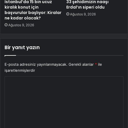
İstanbul’da 15 bin ucuz
33 şehidimizin naaşı
kiralık konut için
Erdal’ın siperi oldu
başvurular başlıyor: Kiralar
Ağustos 9, 2026
ne kadar olacak?
Ağustos 9, 2026
Bir yanıt yazın
E-posta adresiniz yayınlanmayacak.
Gerekli alanlar
*
ile
işaretlenmişlerdir
Y
o
r
u
m
*