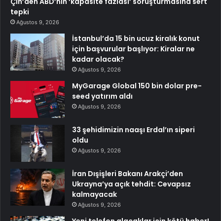
Çin’den ABD’nin ‘kapasite fazlası’ soruşturmasına sert
tepki
Ağustos 9, 2026
İstanbul’da 15 bin ucuz kiralık konut
için başvurular başlıyor: Kiralar ne
kadar olacak?
Ağustos 9, 2026
MyGarage Global 150 bin dolar pre-
seed yatırım aldı
Ağustos 9, 2026
33 şehidimizin naaşı Erdal’ın siperi
oldu
Ağustos 9, 2026
İran Dışişleri Bakanı Arakçi’den
Ukrayna’ya açık tehdit: Cevapsız
kalmayacak
Ağustos 9, 2026
Yeni telefon alacaklar için kötü haber!