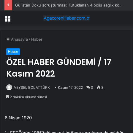
Gülistan Doku soruşturması: Tutuklanan 4 polis sağlık kontrolünün ardından cezaevine gönderildi
Menü
Anasayfa
/
Haber
Haber
ÖZEL HABER GÜNDEMİ / 17
Kasım 2022
VEYSEL BOLATTÜRK
Kasım 17, 2022
0
8
2 dakika okuma süresi
6 Nisan 1920
1- FETÖ’nün 1985’teki askeri imtihan sorularını da çaldığı