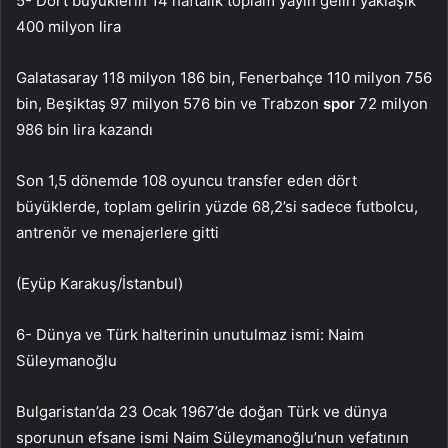
5- Dört büyüklerin 14 haftalık toplam yayın geliri yaklaşık
400 milyon lira
Galatasaray 118 milyon 186 bin, Fenerbahçe 110 milyon 756
bin, Beşiktaş 97 milyon 576 bin ve Trabzon
spor
72 milyon
986 bin lira kazandı
Son 1,5 dönemde 108 oyuncu transfer eden dört
büyüklerde, toplam gelirin yüzde 68,2’si sadece futbolcu,
antrenör ve menajerlere gitti
(Eyüp Karakuş/İstanbul)
6- Dünya ve Türk halterinin unutulmaz ismi: Naim
Süleymanoğlu
Bulgaristan’da 23 Ocak 1967’de doğan Türk ve dünya
sporunun efsane ismi Naim Süleymanoğlu’nun vefatının