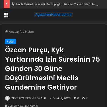
İyi Parti Genel Başkanı Dervişoğlu, Tüsiad Yöneticileri ile Bir Araya Geldi
Menü
Anasayfa
/
Haber
Haber
Özcan Purçu, Kyk
Yurtlarında İzin Süresinin 75
Günden 30 Güne
Düşürülmesini Meclis
Gündemine Getiriyor
ZEKERİYA ERSİN GÖKALP
Ocak 8, 2023
0
7
2 dakika okuma süresi