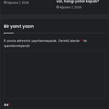
var, hangi yollar kapalı?
Ağustos 7, 2026
Ağustos 7, 2026
Bir yanıt yazın
E-posta adresiniz yayınlanmayacak.
Gerekli alanlar
*
ile
işaretlenmişlerdir
Y
o
r
u
m
*
Ad
*