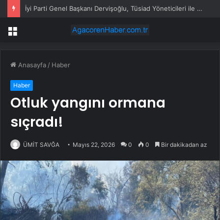
İyi Parti Genel Başkanı Dervişoğlu, Tüsiad Yöneticileri ile Bir Araya Geldi
Menü
Anasayfa
/
Haber
Haber
Otluk yangını ormana
sıçradı!
ÜMİT SAVĞA
Mayıs 22, 2026
0
0
Bir dakikadan az