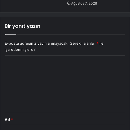
Ağustos 7, 2026
Bir yanıt yazın
E-posta adresiniz yayınlanmayacak.
Gerekli alanlar
*
ile
işaretlenmişlerdir
Y
o
r
u
m
*
Ad
*