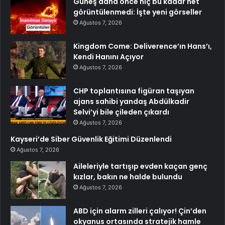
Güneş daha önce hiç bu kadar net
görüntülenmedi: İşte yeni görseller
Ağustos 7, 2026
Kingdom Come: Deliverence’ın Hans’ı,
Kendi Hanını Açıyor
Ağustos 7, 2026
CHP toplantısına figüran taşıyan
ajans sahibi yandaş Abdülkadir
Selvi’yi bile çileden çıkardı
Ağustos 7, 2026
Kayseri’de Siber Güvenlik Eğitimi Düzenlendi
Ağustos 7, 2026
Aileleriyle tartışıp evden kaçan genç
kızlar, bakın ne halde bulundu
Ağustos 7, 2026
ABD için alarm zilleri çalıyor! Çin’den
okyanus ortasında stratejik hamle