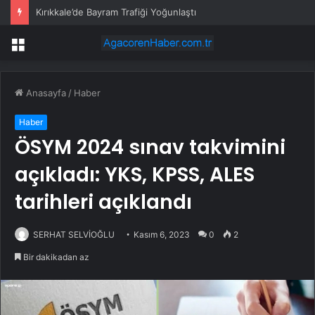
Kırıkkale’de Bayram Trafiği Yoğunlaştı
Menü
Anasayfa
/
Haber
Haber
ÖSYM 2024 sınav takvimini
açıkladı: YKS, KPSS, ALES
tarihleri ​​açıklandı
SERHAT SELVİOĞLU
Kasım 6, 2023
0
2
Bir dakikadan az