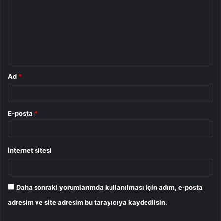
r
u
m
*
Ad
*
E-posta
*
İnternet sitesi
Daha sonraki yorumlarımda kullanılması için adım, e-posta
adresim ve site adresim bu tarayıcıya kaydedilsin.