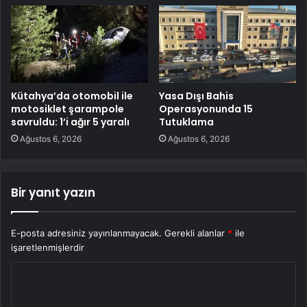
Kütahya’da otomobil ile
Yasa Dışı Bahis
motosiklet şarampole
Operasyonunda 15
savruldu: 1’i ağır 5 yaralı
Tutuklama
Ağustos 6, 2026
Ağustos 6, 2026
Bir yanıt yazın
E-posta adresiniz yayınlanmayacak.
Gerekli alanlar
*
ile
işaretlenmişlerdir
Y
o