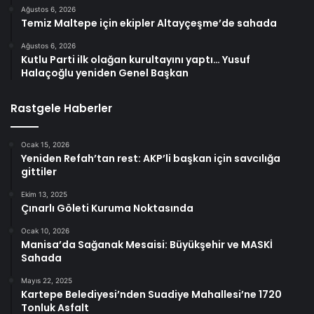
Ağustos 6, 2026
Temiz Maltepe için ekipler Altayçeşme’de sahada
Ağustos 6, 2026
Kutlu Parti ilk olağan kurultayını yaptı… Yusuf
Halaçoğlu yeniden Genel Başkan
Rastgele Haberler
Ocak 15, 2026
Yeniden Refah’tan rest: AKP’li başkan için savcılığa
gittiler
Ekim 13, 2025
Çınarlı Göleti Kuruma Noktasında
Ocak 10, 2026
Manisa’da Sağanak Mesaisi: Büyükşehir ve MASKİ
Sahada
Mayıs 22, 2025
Kartepe Belediyesi’nden Suadiye Mahallesi’ne 1720
Tonluk Asfalt