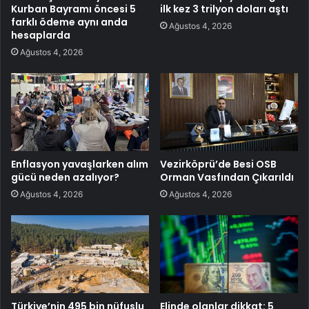
Kurban Bayramı öncesi 5
ilk kez 3 trilyon doları aştı
farklı ödeme aynı anda
Ağustos 4, 2026
hesaplarda
Ağustos 4, 2026
Enflasyon yavaşlarken alım
Vezirköprü’de Besi OSB
gücü neden azalıyor?
Orman Vasfından Çıkarıldı
Ağustos 4, 2026
Ağustos 4, 2026
Türkiye’nin 495 bin nüfuslu
Elinde olanlar dikkat: 5