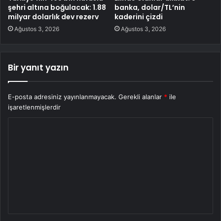
şehri altına boğulacak: 1.88
banka, dolar/TL’nin
milyar dolarlık dev rezerv
kaderini çizdi
Ağustos 3, 2026
Ağustos 3, 2026
Bir yanıt yazın
E-posta adresiniz yayınlanmayacak.
Gerekli alanlar
*
ile
işaretlenmişlerdir
Y
o
r
u
m
*