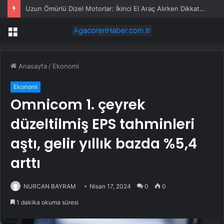
Uzun Ömürlü Dizel Motorlar: İkinci El Araç Alırken Dikkat Edilmesi Gerekenler
Menü
Anasayfa
/
Ekonomi
Ekonomi
Omnicom 1. çeyrek
düzeltilmiş EPS tahminleri
aştı, gelir yıllık bazda %5,4
arttı
NURCAN BAYRAM
Nisan 17, 2024
0
0
1 dakika okuma süresi