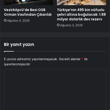
Vezirköprü’de Besi OSB
Türkiye’nin 495 bin nüfuslu
Orman Vasfından Çıkarıldı
şehri altına boğulacak: 1.88
milyar dolarlık dev rezerv
Ağustos 4, 2026
Ağustos 3, 2026
Bir yanıt yazın
E-posta adresiniz yayınlanmayacak.
Gerekli alanlar
*
ile
işaretlenmişlerdir
Y
o
r
u
m
*