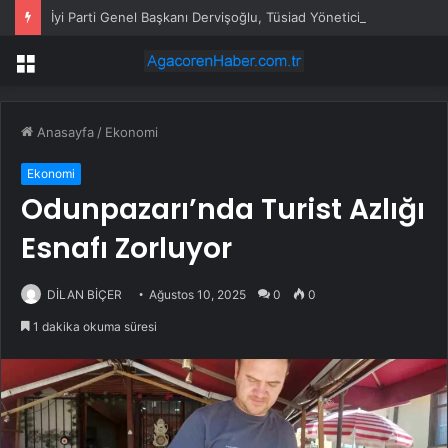
İyi Parti Genel Başkanı Dervişoğlu, Tüsiad Yöneticileri ile Bir Araya Geldi
Menü
Anasayfa
/
Ekonomi
Ekonomi
Odunpazarı’nda Turist Azlığı
Esnafı Zorluyor
DİLAN BİÇER
Ağustos 10, 2025
0
0
1 dakika okuma süresi