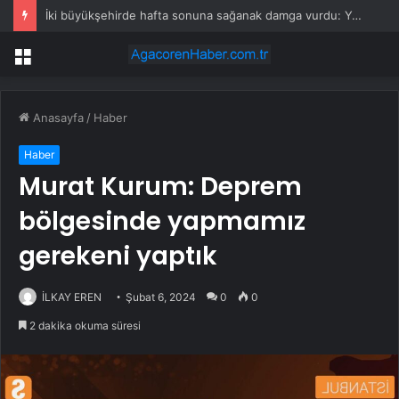
İki büyükşehirde hafta sonuna sağanak damga vurdu: Yollar kapandı, araçlar mahsur kaldı
Menü
Anasayfa
/
Haber
Haber
Murat Kurum: Deprem
bölgesinde yapmamız
gerekeni yaptık
İLKAY EREN
Şubat 6, 2024
0
0
2 dakika okuma süresi