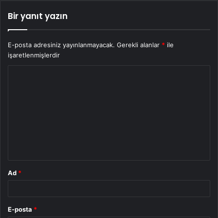
Bir yanıt yazın
E-posta adresiniz yayınlanmayacak.
Gerekli alanlar
*
ile
işaretlenmişlerdir
Y
o
r
u
m
*
Ad
*
E-posta
*