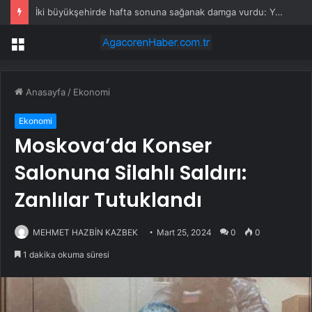
İki büyükşehirde hafta sonuna sağanak damga vurdu: Yollar kapandı, araçlar mahsur kaldı
Menü
Anasayfa
/
Ekonomi
Ekonomi
Moskova’da Konser
Salonuna Silahlı Saldırı:
Zanlılar Tutuklandı
MEHMET HAZBİN KAZBEK
Mart 25, 2024
0
0
1 dakika okuma süresi