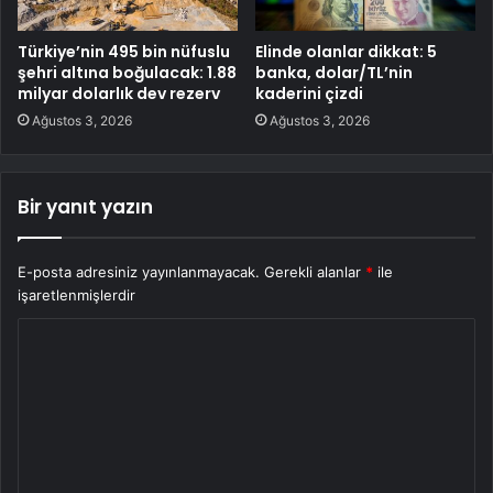
Türkiye’nin 495 bin nüfuslu
Elinde olanlar dikkat: 5
şehri altına boğulacak: 1.88
banka, dolar/TL’nin
milyar dolarlık dev rezerv
kaderini çizdi
Ağustos 3, 2026
Ağustos 3, 2026
Bir yanıt yazın
E-posta adresiniz yayınlanmayacak.
Gerekli alanlar
*
ile
işaretlenmişlerdir
Y
o
r
u
m