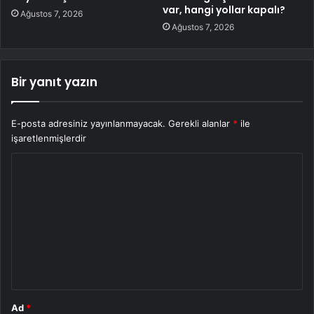
var, hangi yollar kapalı?
Ağustos 7, 2026
Ağustos 7, 2026
Bir yanıt yazın
E-posta adresiniz yayınlanmayacak.
Gerekli alanlar
*
ile
işaretlenmişlerdir
Y
o
r
u
m
*
Ad
*