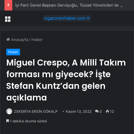
İyi Parti Genel Başkanı Dervişoğlu, Tüsiad Yöneticileri ile Bir Araya Geldi
Menü
Anasayfa
/
Haber
Haber
Miguel Crespo, A Milli Takım
forması mı giyecek? İşte
Stefan Kuntz’dan gelen
açıklama
ZEKERİYA ERSİN GÖKALP
Kasım 13, 2022
0
12
1 dakika okuma süresi