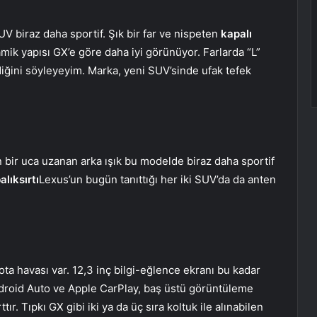
V biraz daha sportif. Şık bir far ve nispeten
kapalı
ik yapısı GX’e göre daha iyi görünüyor. Farlarda “L”
iğini söyleyeyim. Marka, yeni SUV’sinde ufak tefek
n bir uca uzanan arka ışık bu modelde biraz daha sportif
alıksırtı
Lexus’un bugün tanıttığı her iki SUV’da da anten
ota havası var. 12,3 inç bilgi-eğlence ekranı bu kadar
droid Auto ve Apple CarPlay, baş üstü görüntüleme
. Tıpkı GX gibi iki ya da üç sıra koltuk ile alınabilen