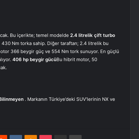
acak. Bu içerikte; temel modelde
2.4 litrelik çift turbo
30 Nm torka sahip. Diğer taraftan; 2.4 litrelik bu
motor 366 beygir güç ve 554 Nm tork sunuyor. En güçlü
lıyor.
406 hp beygir gücü
Bu hibrit motor, 50
cak.
Bilinmeyen
. Markanın Türkiye’deki SUV’lerinin NX ve
erest
Reddit
VKontakte
Odnoklassniki
Pocket
E-Posta ile paylaş
Yazdır