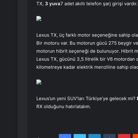
TX,
3 yuva
7 adet akıllı telefon şarj girişi vardır.
Lexus TX, üç farklı motor seçeneğine sahip ol
Bir motoru var. Bu motorun gücü 275 beygir ve 4
motorun hibrit seçeneği de bulunuyor. Hibrit 
Lexus TX, gücünü 3,5 litrelik bir V6 motordan a
kilometreye kadar elektrik menziline sahip ola
Lexus’un yeni SUV’ları Türkiye’ye gelecek mi?
RX olduğunu hatırlatalım.
Facebook
Twitter
LinkedIn
Tumblr
Pint