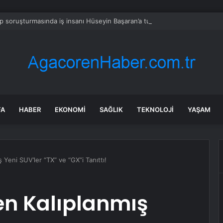
 soruşturmasında iş insanı Hüseyin Başaran’a tutuklama talebi
FA
HABER
EKONOMI
SAĞLIK
TEKNOLOJI
YAŞAM
 Yeni SUV’ler “TX” ve “GX”i Tanıttı!
den Kalıplanmış