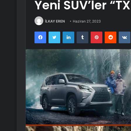
Yeni SUV’ler “TX
İLKAY EREN
Haziran 27, 2023
Facebook
Twitter
LinkedIn
Tumblr
Pinterest
Reddit