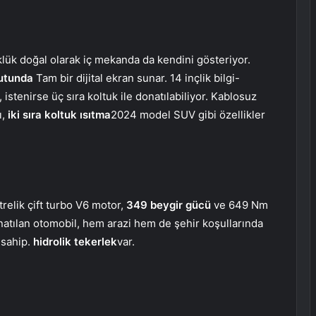
klük doğal olarak iç mekanda da kendini gösteriyor.
yutunda
Tam bir dijital ekran sunar. 14 inçlik bilgi-
stenirse üç sıra koltuk ile donatılabiliyor. Kablosuz
ı,
iki sıra koltuk ısıtma
2024 model SUV gibi özellikler
trelik çift turbo V6 motor,
349 beygir gücü
ve 649 Nm
donatılan otomobil, hem arazi hem de şehir koşullarında
 sahip.
hidrolik tekerlek
var.