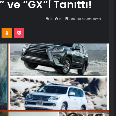
” ve “GX”i Tanıttı!
0
10
2 dakika okuma süresi
VKontakte
Odnoklassniki
Pocket