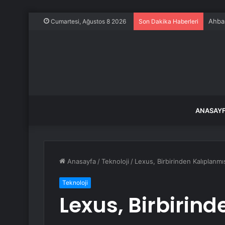
Ahbap
Cumartesi, Ağustos 8 2026
Son Dakika Haberleri
ANASAY
Anasayfa
/
Teknoloji
/
Lexus, Birbirinden Kalıplanmış
Teknoloji
Lexus, Birbirin