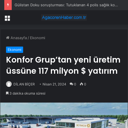
Gülistan Doku soruşturması: Tutuklanan 4 polis sağlık kontrolünün ardından cezaevine gönderildi
Menü
Anasayfa
/
Ekonomi
Ekonomi
Konfor Grup’tan yeni üretim
üssüne 117 milyon $ yatırım
DİLAN BİÇER
Nisan 21, 2024
0
0
3 dakika okuma süresi