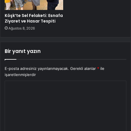
Köşk’te Sel Felaketi: Esnafa
Ziyaret ve Hasar Tespiti
Ağustos 8, 2026
Bir yanıt yazın
E-posta adresiniz yayınlanmayacak.
Gerekli alanlar
*
ile
işaretlenmişlerdir
Y
o
r
u
m
*