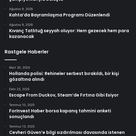
Ağustos 9, 2026
Kahta’da Bayramlaşma Programı Düzenlendi
Ağustos 9, 2026
Kıvanç Tatlıtuğ seyyah oluyor: Hem gezecek hem para
kazanacak
Rastgele Haberler
Mart 30, 2024
Hollanda polisi: Rehineler serbest bırakıldı, bir kişi
gözaltına alındı
Ekim 23, 2025
Escape From Duckov, Steam’de Fırtına Gibi Esiyor
Temmuz 10, 2025
ForInvest Haber borsa kapanış tahmini anketi
sonuçlandı
Temmuz 13, 2025
Cevheri Güven’e bilgi sızdırılması davasında istenen