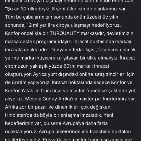
milyar lira ciroya ulaşmayı hedeflediklerini ifade eden Can,
“Şu an 32 ülkedeyiz. 8 yeni ülke için de planlarımız var.
Tüm bu çabalarımızın sonunda önümüzdeki üç yılın
sonunda, 12 milyar lira ciroya ulaşmayı hedefliyoruz.
Konfor öncelikle bir TURQUALITY markasıdır, devletimizin
marka destek programındayız. İhracat noktasında markalı
ihracata odaklandık. Dünyanın tedarikçisi, fasoncusu olmak
yerine marka ihtiyacını karşılayan bir ülke olmalıyız. İhracat
ciromuzun yaklaşık yüzde 60’ını markalı ihracat
oluşturuyor. Ayrıca yurt dışındaki online satış zincirleri için
de üretim yapıyoruz. İhracat noktasında sadece Konfor ve
Konfor Yatak ile franchise ve master franchise şeklinde yol
alıyoruz. Mesela Güney Afrika’da master partnerlerimiz var.
Afrika zor bir pazar ve dinamikleri çok değişken.
Hindistan’da da böyle bir anlaşma imzaladık. Yeni
hedeflerimiz var, bu sene Avrupa’ya daha fazla
odaklanıyoruz. Avrupa ülkelerinde ise franchise noktaları
ile ilerleyeceğiz. Rusya’da ise master franchise arayışımız