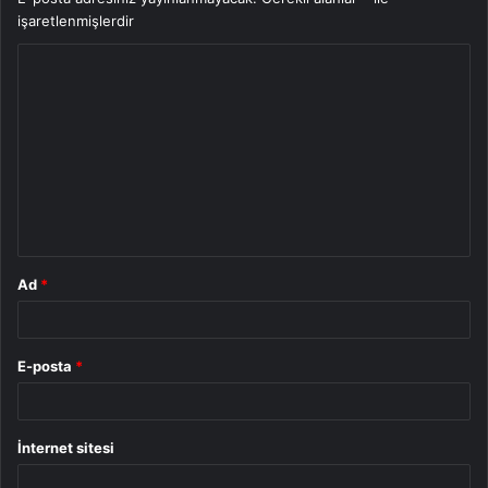
işaretlenmişlerdir
Y
o
r
u
m
*
Ad
*
E-posta
*
İnternet sitesi