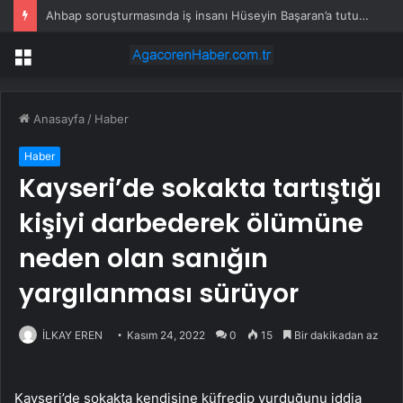
Ahbap soruşturmasında iş insanı Hüseyin Başaran’a tutuklama talebi
Menü
Anasayfa
/
Haber
Haber
Kayseri’de sokakta tartıştığı
kişiyi darbederek ölümüne
neden olan sanığın
yargılanması sürüyor
İLKAY EREN
Kasım 24, 2022
0
15
Bir dakikadan az
Kayseri’de sokakta kendisine küfredip vurduğunu iddia