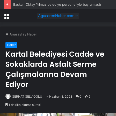
Başkan Oktay Yılmaz belediye personeliyle bayramlaştı
Menü
Anasayfa
/
Haber
Haber
Kartal Belediyesi Cadde ve
Sokaklarda Asfalt Serme
Çalışmalarına Devam
Ediyor
SERHAT SELVİOĞLU
Haziran 8, 2023
0
9
1 dakika okuma süresi