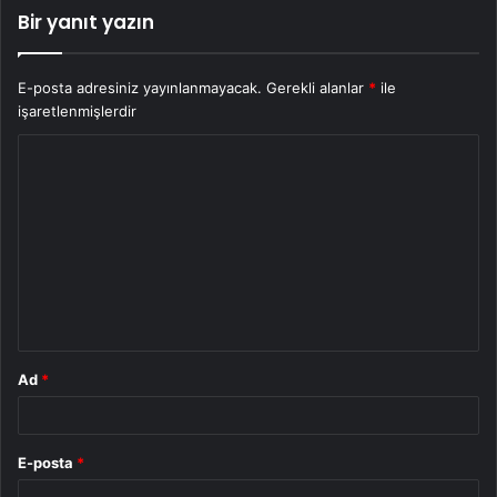
Bir yanıt yazın
E-posta adresiniz yayınlanmayacak.
Gerekli alanlar
*
ile
işaretlenmişlerdir
Y
o
r
u
m
*
Ad
*
E-posta
*