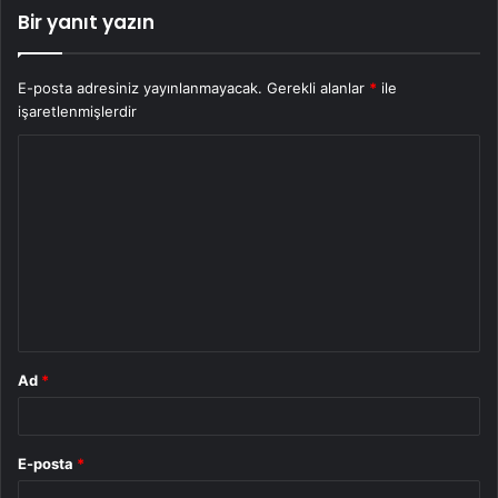
Bir yanıt yazın
E-posta adresiniz yayınlanmayacak.
Gerekli alanlar
*
ile
işaretlenmişlerdir
Y
o
r
u
m
*
Ad
*
E-posta
*