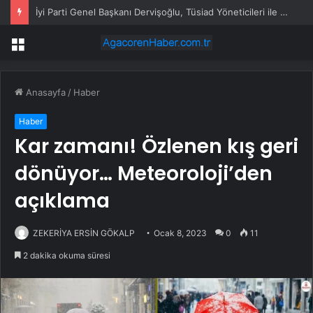
İyi Parti Genel Başkanı Dervişoğlu, Tüsiad Yöneticileri ile Bir Araya Geldi
Menü
Anasayfa
/
Haber
Haber
Kar zamanı! Özlenen kış geri
dönüyor… Meteoroloji’den
açıklama
ZEKERİYA ERSİN GÖKALP
Ocak 8, 2023
0
11
2 dakika okuma süresi