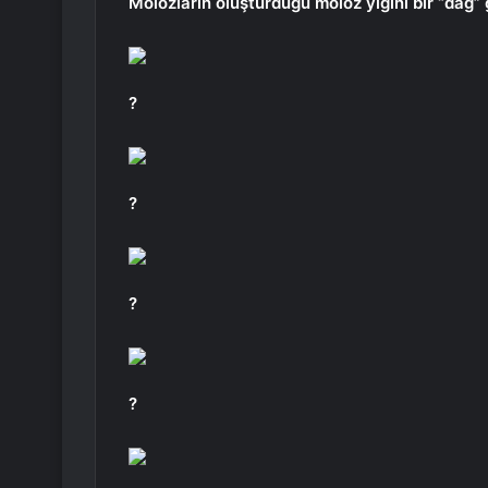
Molozların oluşturduğu moloz yığını bir “dağ” 
?
?
?
?