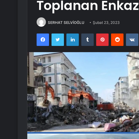
Toplanan Enkaz ‘
SERHAT SELVİOĞLU
Şubat 23, 2023
Facebook
Twitter
LinkedIn
Tumblr
Pinterest
Reddit