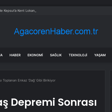
’de Kepsut’a Kent Lokantası ve altyapı desteği
FA
HABER
EKONOMI
SAĞLIK
TEKNOLOJI
YAŞAM
Toplanan Enkaz ‘Dağ’ Gibi Birikiyor
 Depremi Sonrası