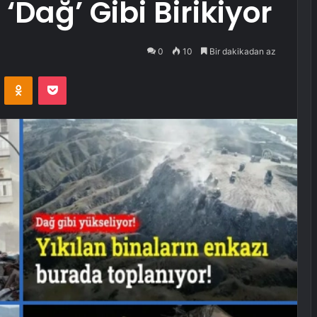
Dağ’ Gibi Birikiyor
0
10
Bir dakikadan az
VKontakte
Odnoklassniki
Pocket