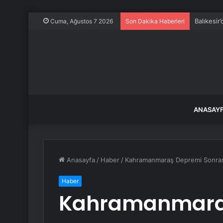
Balıkesir
Cuma, Ağustos 7 2026
Son Dakika Haberleri
ANASAY
Anasayfa
/
Haber
/
Kahramanmaraş Depremi Sonrası 
Haber
Kahramanmaraş