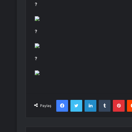
?
?
?
Facebook
Twitter
LinkedIn
Tumblr
Pint
Paylaş