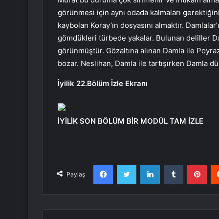
görünmesi için aynı odada kalmaları gerektiğini s
kaybolan Koray’ın dosyasını almaktır. Damlalar’ı
gömdükleri türbede yakalar. Bulunan deliller Da
görünmüştür. Gözaltına alınan Damla ile Poyraz
bozar. Neslihan, Damla ile tartışırken Damla d
İyilik 22.Bölüm İzle Ekranı
İYİLİK SON BÖLÜM BİR MODÜL TAM İZLE
Facebook
Twitter
LinkedIn
Tumblr
Pint
Paylaş