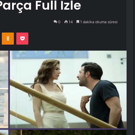
arça Full İzle
0
14
1 dakika okuma süresi
VKontakte
Odnoklassniki
Pocket