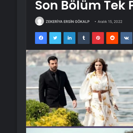
Son Bölüm Tek P
ZEKERİYA ERSİN GÖKALP
Aralık 15, 2022
Facebook
Twitter
LinkedIn
Tumblr
Pinterest
Reddit