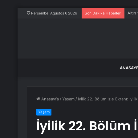
Altın 
Perşembe, Ağustos 6 2026
Son Dakika Haberleri
ANASAY
Anasayfa
/
Yaşam
/
İyilik 22. Bölüm İzle Ekranı: İyil
Yaşam
İyilik 22. Bölüm İ