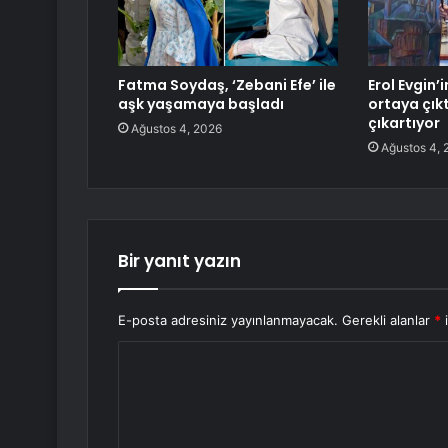
Fatma Soydaş, ‘Zebani Efe’ ile
Erol Evgin’in
aşk yaşamaya başladı
ortaya çık
çıkartıyor
Ağustos 4, 2026
Ağustos 4, 
Bir yanıt yazın
E-posta adresiniz yayınlanmayacak.
Gerekli alanlar
*
i
Y
o
r
u