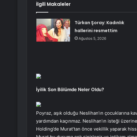
İlgili Makaleler
Türkan Şoray: Kadınlık
hallerini resmettim
Ağustos 5, 2026
İyilik Son Bölümde Neler Oldu?
Poyraz, aşık olduğu Neslihan’ın çocuklarına ka
yardımdan kaçınmaz. Neslihan’ın isteği üzerine 
Holding’de Murat’tan önce vekillik yaparak hiss
Murat bu duruma çok sinirlenir ve intikam almaya