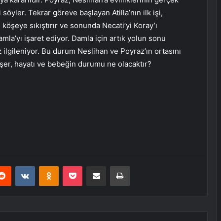
öyler. Tekrar göreve başlayan Atilla’nın ilk işi,
 köşeye sıkıştırır ve sonunda Necati’yi Koray’ı
mla’yı işaret ediyor. Damla için artık yolun sonu
 ilgileniyor. Bu durum Neslihan ve Poyraz’ın ortasını
üşer, hayatı ve bebeğin durumu ne olacaktır?
erest
Reddit
VKontakte
Odnoklassniki
Pocket
E-Posta ile paylaş
Yazdır