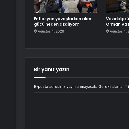
Enflasyon yavaşlarken alım
Vezirköprü
gücü neden azalıyor?
Orman Vasf
Ağustos 4, 2026
Ağustos 4, 
Bir yanıt yazın
E-posta adresiniz yayınlanmayacak.
Gerekli alanlar
*
i
Y
o
r
u