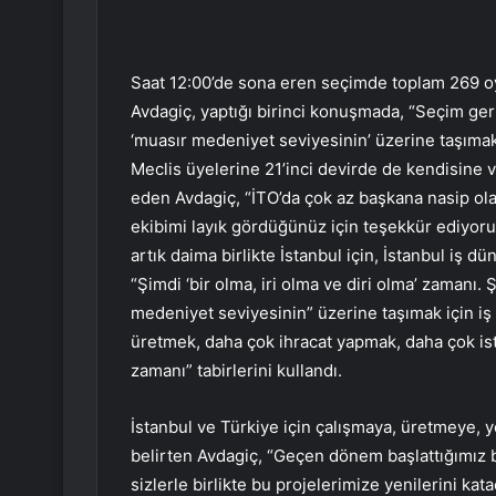
Saat 12:00’de sona eren seçimde toplam 269 oy 
Avdagiç, yaptığı birinci konuşmada, “Seçim geri
‘muasır medeniyet seviyesinin’ üzerine taşımak i
Meclis üyelerine 21’inci devirde de kendisine 
eden Avdagiç, “İTO’da çok az başkana nasip ol
ekibimi layık gördüğünüz için teşekkür ediyoru
artık daima birlikte İstanbul için, İstanbul iş 
“Şimdi ‘bir olma, iri olma ve diri olma’ zamanı. 
medeniyet seviyesinin” üzerine taşımak için iş bi
üretmek, daha çok ihracat yapmak, daha çok i
zamanı” tabirlerini kullandı.
İstanbul ve Türkiye için çalışmaya, üretmeye,
belirten Avdagiç, “Geçen dönem başlattığımız b
sizlerle birlikte bu projelerimize yenilerini kata