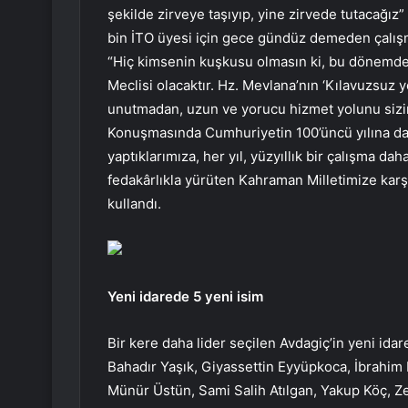
şekilde zirveye taşıyıp, yine zirvede tutacağız”
bin İTO üyesi için gece gündüz demeden çalışma
“Hiç kimsenin kuşkusu olmasın ki, bu dönemde
Meclisi olacaktır. Hz. Mevlana’nın ‘Kılavuzsuz yo
unutmadan, uzun ve yorucu hizmet yolunu sizin 
Konuşmasında Cumhuriyetin 100’üncü yılına da v
yaptıklarımıza, her yıl, yüzyıllık bir çalışma d
fedakârlıkla yürüten Kahraman Milletimize karşı
kullandı.
Yeni idarede 5 yeni isim
Bir kere daha lider seçilen Avdagiç’in yeni id
Bahadır Yaşık, Giyassettin Eyyüpkoca, İbrahi
Münür Üstün, Sami Salih Atılgan, Yakup Köç, Zeki