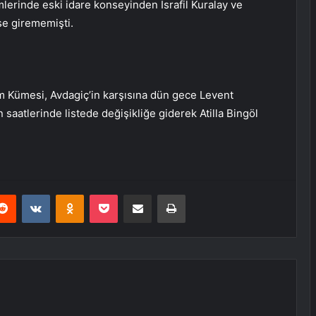
lerinde eski idare konseyinden İsrafil Kuralay ve
se girememişti.
m Kümesi, Avdagiç’in karşısına dün gece Levent
 saatlerinde listede değişikliğe giderek Atilla Bingöl
erest
Reddit
VKontakte
Odnoklassniki
Pocket
E-Posta ile paylaş
Yazdır