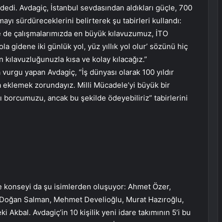
 dedi. Avdagiç, İstanbul sevdasından aldıkları güçle, 700
yı sürdüreceklerini belirterek şu tabirleri kullandı:
 de çalışmalarımızda en büyük kılavuzumuz, İTO
la gidene iki günlük yol, yüz yıllık yol olur’ sözünü hiç
kılavuzluğunuzla kısa ve kolay kılacağız.”
urgu yapan Avdagiç, “İş dünyası olarak 100 yıldır
aha eklemek zorundayız. Milli Mücadele’yi büyük bir
 borcumuzu, ancak bu şekilde ödeyebiliriz” tabirlerini
are konseyi da şu isimlerden oluşuyor: Ahmet Özer,
m Doğan Salman, Mehmet Develioğlu, Murat Hazıroğlu,
 Akbal. Avdagiç’in 10 kişilik yeni idare takımının 5’i bu