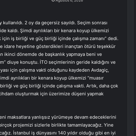
Ağustos 6, 2026
kullanıldı. 2 oy da geçersiz sayıldı. Seçim sonrası
de kaldı. Şimdi ayrılıkları bir kenara koyup ülkemizi
çin iş birliği ve güç birliği içinde çalışma zamanı” dedi.
ve idare heyetine gösterdikleri inançtan ötürü teşekkür
an ikinci dönemde de başkanlık yapmaya beni ve
m” diuye konuştu. İTO seçimlerinin geride kaldığını ve
dünyası için çalışma vakti olduğunu kaydeden Avdagiç,
Şimdi ayrılıkları bir kenara koyup ülkemizi “muasır
rliği ve güç birliği içinde çalışma vakti. Artık, daha çok
stihdam oluşturmak için üzerimize düşeni yapmak
 yeni maksatlara yanlışsız yürümeye devam edeceklerini
irçok projemizi sizlerle birlikte tamamlayacağız. Yine
cağız. İstanbul iş dünyasını 140 yıldır olduğu gibi en iyi