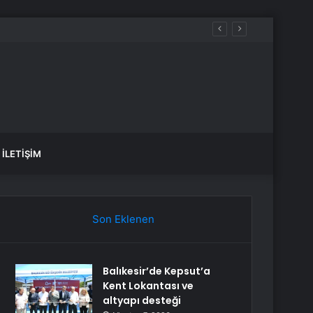
irilmesi Çağrısında Bulundu
İLETIŞIM
Son Eklenen
Balıkesir’de Kepsut’a
Kent Lokantası ve
altyapı desteği