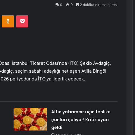
0
9
2 dakika okuma süresi
VKontakte
Odnoklassniki
Pocket
Odası İstanbul Ticaret Odası’nda (İTO) Şekib Avdagiç,
Avdagiç, seçim sabahı adaylığı netleşen Atilla Bingöl
2026 periyodunda İTO’ya liderlik edecek.
Altın yatırımcısı için tehlike
çanları çalıyor! Kritik uyarı
geldi