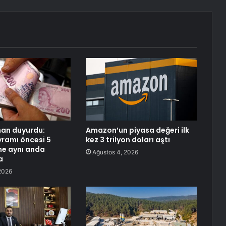
han duyurdu:
Amazon’un piyasa değeri ilk
ramı öncesi 5
kez 3 trilyon doları aştı
me aynı anda
Ağustos 4, 2026
a
2026