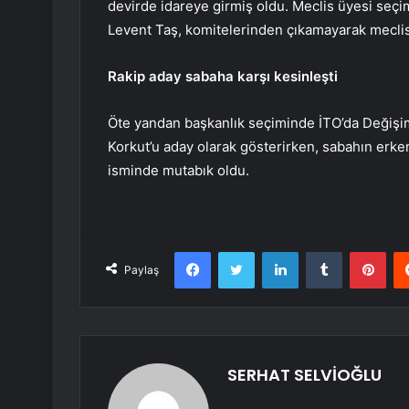
devirde idareye girmiş oldu. Meclis üyesi seçim
Levent Taş, komitelerinden çıkamayarak mecli
Rakip aday sabaha karşı kesinleşti
Öte yandan başkanlık seçiminde İTO’da Değişi
Korkut’u aday olarak gösterirken, sabahın erken
isminde mutabık oldu.
Facebook
Twitter
LinkedIn
Tumblr
Pint
Paylaş
SERHAT SELVİOĞLU