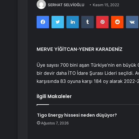
SERHAT SELVİOĞLU
Kasım 15, 2022
Facebook
Twitter
LinkedIn
Tumblr
Pinterest
Reddit
MERVE YİĞİTCAN-YENER KARADENİZ
Üye sayısı 700 bini aşan Türkiye’nin en büyük 
bir devir daha İTO İdare Şurası Lideri seçildi. 
karşısında 83 oyuna karşı 184 oy alarak 2022-
İlgili Makaleler
Tigo Energy hissesi neden düşüyor?
Ağustos 7, 2026