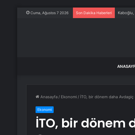
Kaboğlu, 
Cuma, Ağustos 7 2026
Son Dakika Haberleri
ANASAY
Anasayfa
/
Ekonomi
/
İTO, bir dönem daha Avdagiç 
Ekonomi
İTO, bir dönem