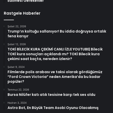
Edilmesi Gerekenler
Rastgele Haberler
Şubat 22, 2026
Trump’ın koltuğu sallanıyor! Bu iddia doğruysa ortalık
fena karışır
Şubat 12, 2026
TOKİ BİLECİK KURA ÇEKİMİ CANLI İZLE YOUTUBE| Bilecik
TOKİ kura sonuçları açıklandı mı? TOKİ Bilecik kura
çekimi saat kaçta, nereden izlenir?
Şubat 9, 2024
Filmlerde polis arabası ve taksi olarak gördüğümüz
“Ford Crown Victoria” neden Amerika’da bu kadar
popüler?
Temmuz 22, 2026
Bursa Nilüfer katı atık tesisine karşı tek ses oldu
Haziran 3, 2024
Astro Bot, En Büyük Team Asobi Oyunu Olacakmış