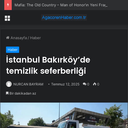
Mafia: The Old Country – Man of Honor’ın Yeni Fragmanında Oynanışa Göz Atıyoruz
Menü
Anasayfa
/
Haber
Haber
İstanbul Bakırköy’de
temizlik seferberliği
NURCAN BAYRAM
Temmuz 12, 2025
0
0
Bir dakikadan az