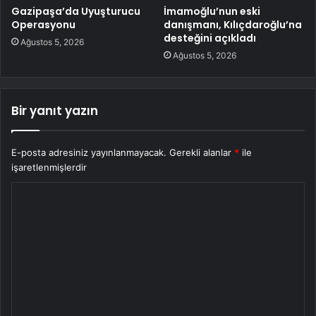
Gazipaşa’da Uyuşturucu
İmamoğlu’nun eski
Operasyonu
danışmanı, Kılıçdaroğlu’na
desteğini açıkladı
Ağustos 5, 2026
Ağustos 5, 2026
Bir yanıt yazın
E-posta adresiniz yayınlanmayacak.
Gerekli alanlar
*
ile
işaretlenmişlerdir
Y
o
r
u
m
*