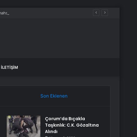
mahsur kaldı
İLETIŞIM
Son Eklenen
Çorum’da Bıçakla
Taşkınlık: C.K. Gözaltına
Alındı