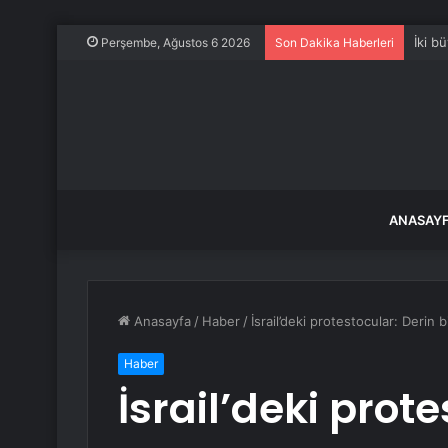
İki b
Perşembe, Ağustos 6 2026
Son Dakika Haberleri
ANASAY
Anasayfa
/
Haber
/
İsrail’deki protestocular: Deri
Haber
İsrail’deki prote