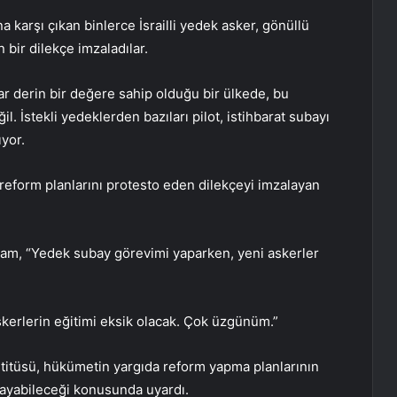
a karşı çıkan binlerce İsrailli yedek asker, gönüllü
bir dilekçe imzaladılar.
ar derin bir değere sahip olduğu bir ülkede, bu
l. İstekli yedeklerden bazıları pilot, istihbarat subayı
yor.
eform planlarını protesto eden dilekçeyi imzalayan
m, “Yedek subay görevimi yaparken, yeni askerler
erlerin eğitimi eksik olacak. Çok üzgünüm.”
stitüsü, hükümetin yargıda reform yapma planlarının
layabileceği konusunda uyardı.