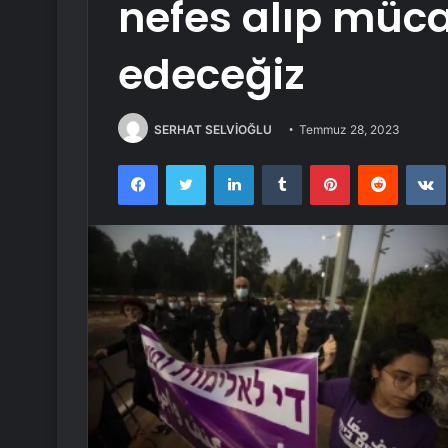
nefes alıp müc
edeceğiz
SERHAT SELVİOĞLU
Temmuz 28, 2023
Facebook
Twitter
LinkedIn
Tumblr
Pinterest
Reddit